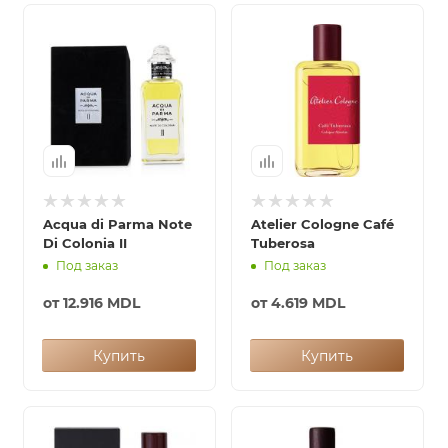
ей
а
Acqua di Parma Note
Atelier Cologne Café
Di Colonia II
Tuberosa
Под заказ
Под заказ
от
12.916 MDL
от
4.619 MDL
Купить
Купить