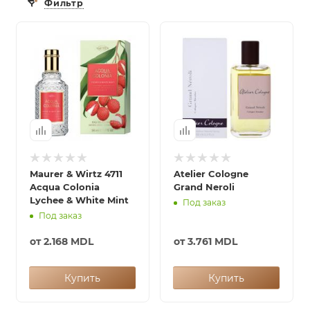
Фильтр
итная
 / Арабская
Maurer & Wirtz 4711
Atelier Cologne
Acqua Colonia
Grand Neroli
Lychee & White Mint
ый сертификат
Под заказ
Под заказ
от
2.168 MDL
от
3.761 MDL
даж
Купить
Купить