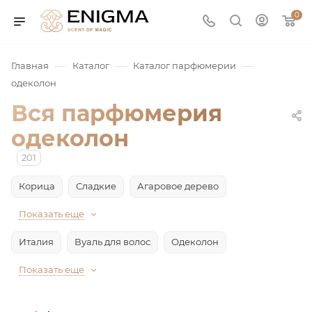
0
—
—
—
Главная
Каталог
Каталог парфюмерии
одеколон
Вся парфюмерия
одеколон
201
Корица
Сладкие
Агаровое дерево
юмерия
Показать еще
Италия
Вуаль для волос
Одеколон
Service
Показать еще
ая / Нишевая