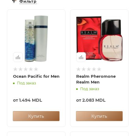
Фильтр
итная
 / Арабская
Ocean Pacific for Men
Realm Pheromone
Realm Men
Под заказ
ый сертификат
Под заказ
от
1.494 MDL
от
2.083 MDL
даж
Купить
Купить