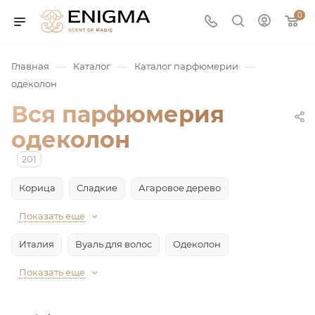
0
—
—
—
Главная
Каталог
Каталог парфюмерии
одеколон
Вся парфюмерия
одеколон
201
Корица
Сладкие
Агаровое дерево
юмерия
Показать еще
Италия
Вуаль для волос
Одеколон
Service
Показать еще
ая / Нишевая