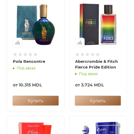
ей
а
Pola Rencontre
Abercrombie & Fitch
Fierce Pride Edition
Под заказ
Под заказ
от
10.315 MDL
от
3.724 MDL
Купить
Купить