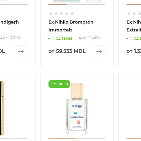
andigarh
Ex Nihilo Brompton
Ex Nih
Immortals
Extrai
Арт.: 33060
Арт.: 22450
Под заказ
Под 
DL
от
59.333 MDL
от
1.
Новинка