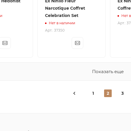
e Hedonist
Ex Nihilo Fleur
Ex Nih
Narcotique Coffret
Coffre
Celebration Set
ии
Нет 
Арт.: 3
Нет в наличии
Арт.: 37350
Показать еще
1
2
3