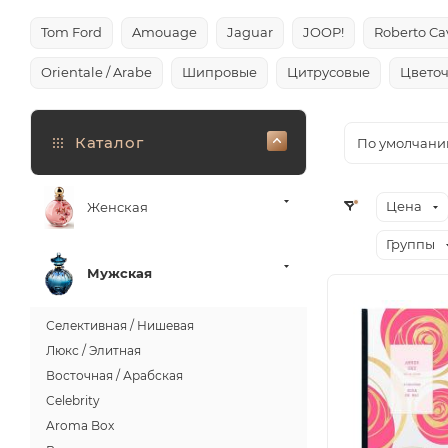
Tom Ford
Amouage
Jaguar
JOOP!
Roberto Cav
Orientale / Arabe
Шипровые
Цитрусовые
Цвето
Каталог
По умолчани
Цена
Женская
Группы
Мужская
Селективная / Нишевая
Люкс / Элитная
Восточная / Арабская
Celebrity
Aroma Box