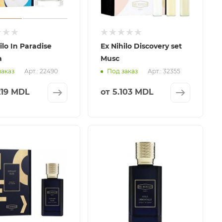
ilo In Paradise
Ex Nihilo Discovery set
a
Musc
Арт.: 22490
Арт.: 32355
заказ
Под заказ
219 MDL
от
5.103 MDL