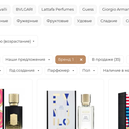
alli
BVLGARI
Lattafa Perfumes
Guess
Giorgio Arman
чные
Фужерные
Фруктовые
Удовые
Сладкие
С
ю (возрастание)
Наши предложения
Бренд
: 1
В продаже (
35
)
Год создания
Парфюмер
Пол
Наличие в м