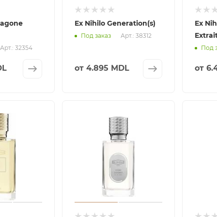
xagone
Ex Nihilo Generation(s)
Ex Nih
Extra
Арт.: 38312
Под заказ
Арт.: 32354
Под 
DL
от
4.895 MDL
от
6.