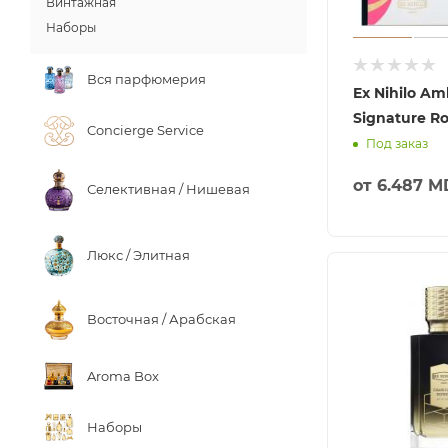
Винтажная
Наборы
Вся парфюмерия
Ex Nihilo Am
Signature R
Concierge Service
Под заказ
от
6.487 M
Селективная / Нишевая
Люкс / Элитная
Восточная / Арабская
Aroma Box
Наборы