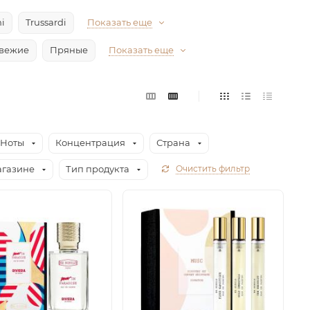
i
Trussardi
Показать еще
вежие
Пряные
Показать еще
Ноты
Концентрация
Страна
агазине
Тип продукта
Очистить фильтр