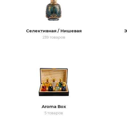
Селективная / Нишевая
Э
239 товаров
Aroma Box
5 товаров