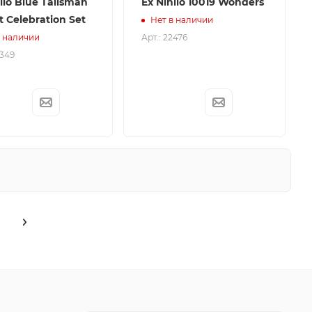
ilo Blue Talisman
Ex Nihilo 10019 Wonders
t Celebration Set
Нет в наличии
Арт.: 22476
в наличии
7349