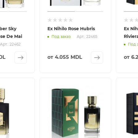
ber Sky
Ex Nihilo Rose Hubris
Ex Nih
ose De Mai
Rivier
Арт.: 22465
Под заказ
Арт.: 22462
Под 
DL
от
4.055 MDL
от
6.