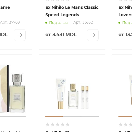
aname
Ex Nihilo Le Mans Classic
Ex Nih
Speed Legends
Lover
Арт.: 37709
Арт.: 36332
Под заказ
Под 
MDL
от
3.431 MDL
от
13