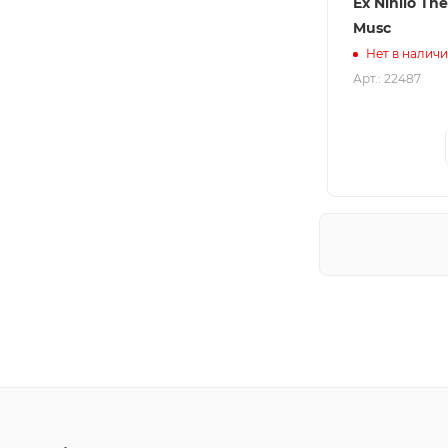
Ex Nihilo Th
Musc
Нет в налич
Арт.: 22487