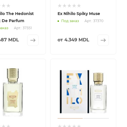
ilo The Hedonist
Ex Nihilo Spiky Muse
it De Parfum
Арт.: 37370
Под заказ
Арт.: 37351
заказ
487 MDL
от
4.349 MDL