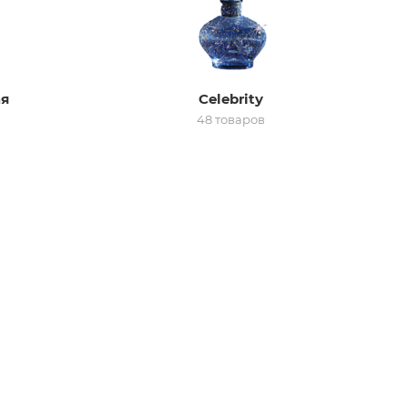
ая
Celebrity
48 товаров