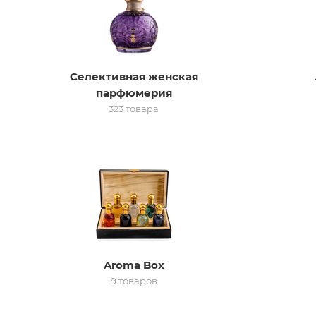
Селективная женская
парфюмерия
323 товара
Aroma Box
9 товаров