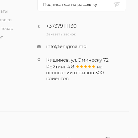
Подписаться на рассылку
латы
тавки
+37379111130
 товар
Заказать звонок
ет
info@enigma.md
Кишинев, ул. Эминеску 72
Рейтинг
4.8
★★★★★
на
основании
отзывов
300
клиентов