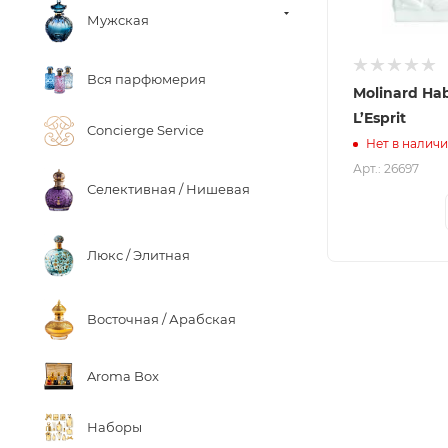
Мужская
Вся парфюмерия
Molinard Ha
L’Esprit
Concierge Service
Нет в налич
Арт.: 26697
Селективная / Нишевая
Люкс / Элитная
Восточная / Арабская
Aroma Box
Наборы