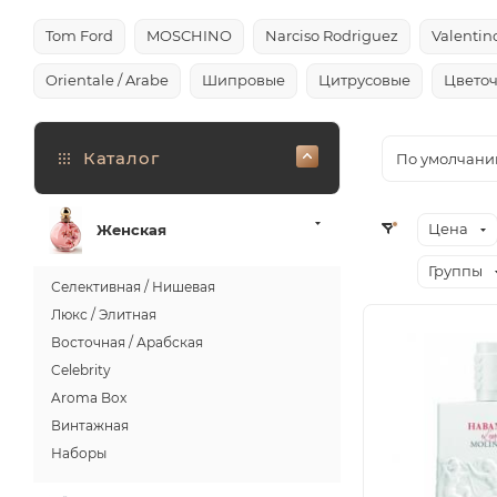
Tom Ford
MOSCHINO
Narciso Rodriguez
Valentin
Orientale / Arabe
Шипровые
Цитрусовые
Цвето
Каталог
По умолчани
Цена
Женская
Группы
Селективная / Нишевая
Люкс / Элитная
Восточная / Арабская
Celebrity
Aroma Box
Винтажная
Наборы