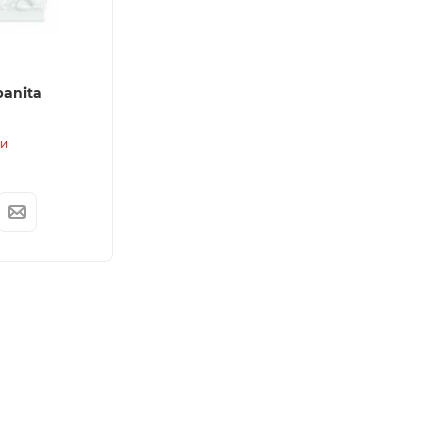
banita
ии