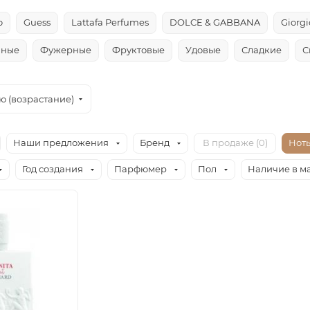
o
Guess
Lattafa Perfumes
DOLCE & GABBANA
Giorg
чные
Фужерные
Фруктовые
Удовые
Сладкие
С
ю (возрастание)
Наши предложения
Бренд
В продаже (
0
)
Нот
Год создания
Парфюмер
Пол
Наличие в м