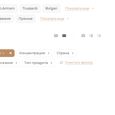
io Armani
Trussardi
Bvlgari
Показать еще
вежие
Пряные
Показать еще
ы
: 1
Концентрация
Страна
агазине
Тип продукта
Очистить фильтр