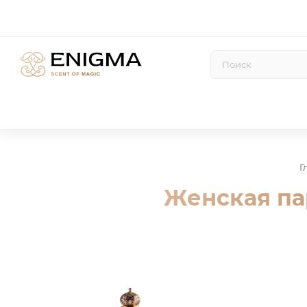
Г
Женская па