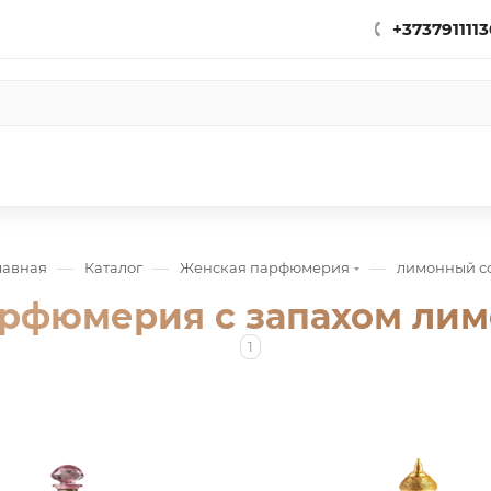
+3737911113
—
—
—
лавная
Каталог
Женская парфюмерия
лимонный с
рфюмерия с запахом лим
1