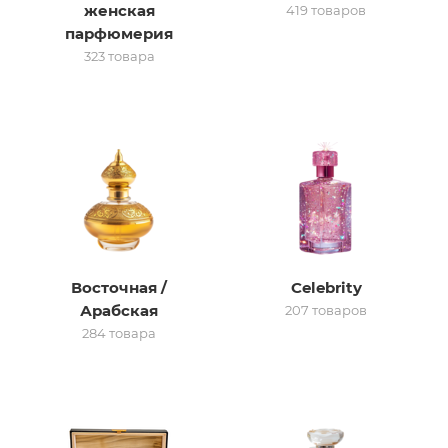
женская
419 товаров
парфюмерия
итная
323 товара
 / Арабская
Восточная /
Celebrity
ый сертификат
Арабская
207 товаров
284 товара
даж