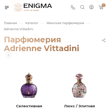
0
—
—
—
Главная
Каталог
Женская парфюмерия
Adrienne Vittadini
Парфюмерия
Adrienne Vittadini
5
юмерия
Service
ая / Нишевая
Селективная
Люкс / Элитная