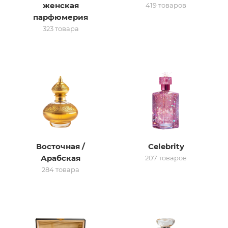
женская
419 товаров
парфюмерия
итная
323 товара
 / Арабская
Восточная /
Celebrity
ый сертификат
Арабская
207 товаров
284 товара
даж