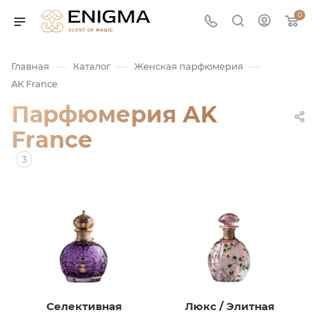
0
—
—
—
Главная
Каталог
Женская парфюмерия
AK France
Парфюмерия AK
France
3
юмерия
Service
ая / Нишевая
Селективная
Люкс / Элитная