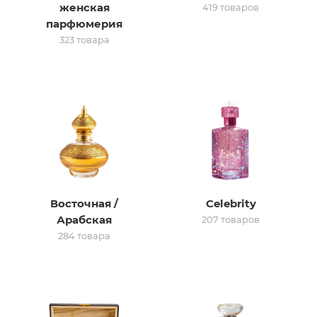
женская
419 товаров
парфюмерия
итная
323 товара
 / Арабская
Восточная /
Celebrity
ый сертификат
Арабская
207 товаров
284 товара
даж