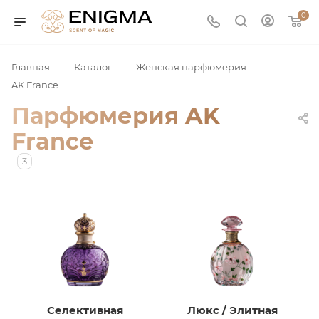
0
—
—
—
Главная
Каталог
Женская парфюмерия
AK France
Парфюмерия AK
France
3
юмерия
Service
ая / Нишевая
Селективная
Люкс / Элитная