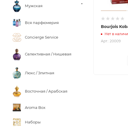
Мужская
Вся парфюмерия
Bourjois Ko
Нет в налич
Concierge Service
Арт.: 20009
Селективная / Нишевая
Люкс / Элитная
Восточная / Арабская
Aroma Box
Наборы