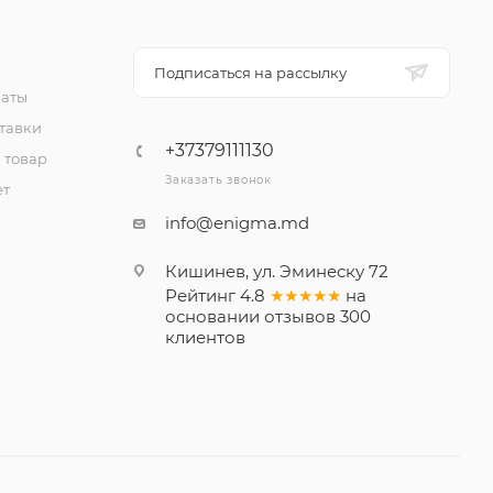
Подписаться на рассылку
латы
тавки
+37379111130
 товар
Заказать звонок
ет
info@enigma.md
Кишинев, ул. Эминеску 72
Рейтинг
4.8
★★★★★
на
основании
отзывов
300
клиентов