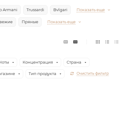
io Armani
Trussardi
Bvlgari
Показать еще
вежие
Пряные
Показать еще
Ноты
Концентрация
Страна
агазине
Тип продукта
Очистить фильтр