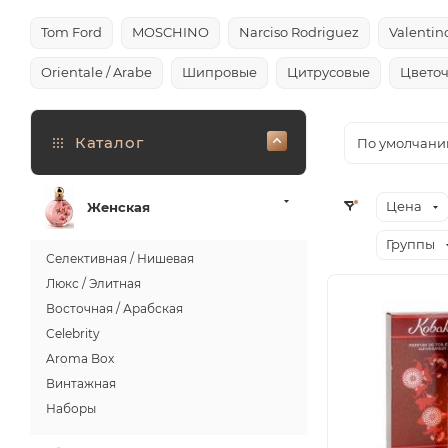
Tom Ford
MOSCHINO
Narciso Rodriguez
Valentin
Orientale / Arabe
Шипровые
Цитрусовые
Цвето
Каталог
По умолчани
Цена
Женская
Группы
Селективная / Нишевая
Люкс / Элитная
Восточная / Арабская
Celebrity
Aroma Box
Винтажная
Наборы