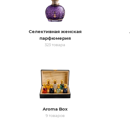
Селективная женская
парфюмерия
323 товара
Aroma Box
9 товаров