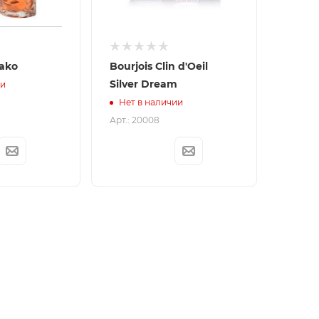
bako
Bourjois Clin d'Oeil
Silver Dream
ии
Нет в наличии
Арт.: 20008