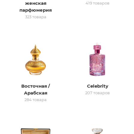
женская
419 товаров
парфюмерия
итная
323 товара
 / Арабская
Восточная /
Celebrity
ый сертификат
Арабская
207 товаров
284 товара
даж