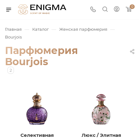
0
—
—
—
Главная
Каталог
Женская парфюмерия
Bourjois
Парфюмерия
Bourjois
2
юмерия
Service
ая / Нишевая
Селективная
Люкс / Элитная