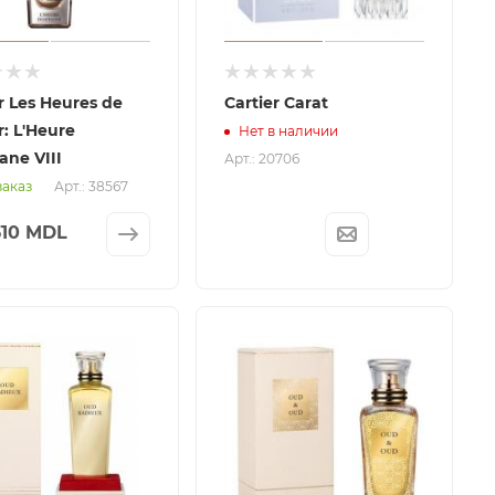
r Les Heures de
Cartier Carat
r: L'Heure
Нет в наличии
ane VIII
Арт.: 20706
Арт.: 38567
заказ
310 MDL