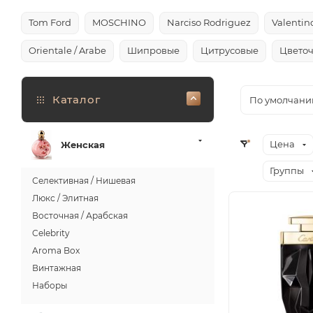
Tom Ford
MOSCHINO
Narciso Rodriguez
Valentin
Orientale / Arabe
Шипровые
Цитрусовые
Цвето
Каталог
По умолчани
Цена
Женская
Группы
Селективная / Нишевая
Люкс / Элитная
Восточная / Арабская
Celebrity
Aroma Box
Винтажная
Наборы