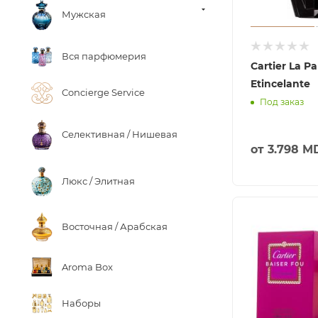
Мужская
Вся парфюмерия
Cartier La P
Etincelante
Concierge Service
Под заказ
Селективная / Нишевая
от
3.798 M
Люкс / Элитная
Восточная / Арабская
Aroma Box
Наборы