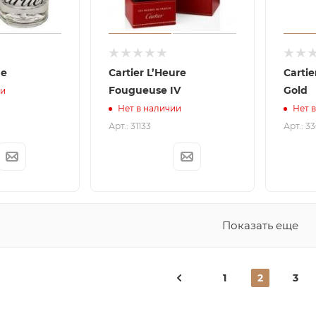
de
Cartier L’Heure
Cartie
Fougueuse IV
Gold
ии
Нет в наличии
Нет 
Арт.: 31133
Арт.: 3
Показать еще
1
2
3