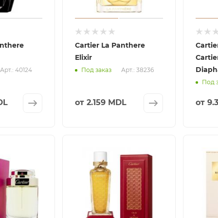
anthere
Cartier La Panthere
Cartie
Elixir
Cartie
Diaph
Арт.: 40124
Арт.: 38236
Под заказ
Под 
DL
от
2.159 MDL
от
9.