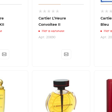
ure
Cartier L’Heure
Cartier E
XII
Convoitee II
Bleu
ии
Нет в наличии
Нет 
Арт.: 20690
Арт.: 2