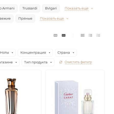
io Armani
Trussardi
Bvlgari
Показать еще
вежие
Пряные
Показать еще
Ноты
Концентрация
Страна
агазине
Тип продукта
Очистить фильтр