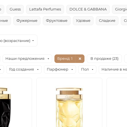
o
Guess
Lattafa Perfumes
DOLCE & GABBANA
Giorg
чные
Фужерные
Фруктовые
Удовые
Сладкие
С
ю (возрастание)
Наши предложения
Бренд
: 1
В продаже (
23
)
Год создания
Парфюмер
Пол
Наличие в м