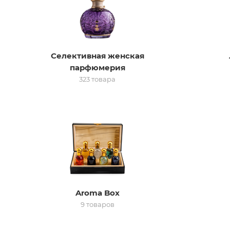
Селективная женская
парфюмерия
323 товара
Aroma Box
9 товаров