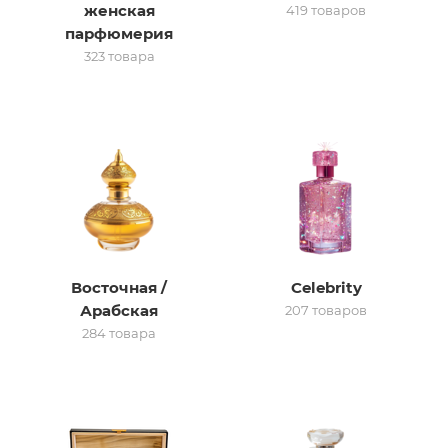
женская
419 товаров
парфюмерия
итная
323 товара
 / Арабская
Восточная /
Celebrity
ый сертификат
Арабская
207 товаров
284 товара
даж