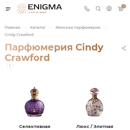
0
—
—
—
Главная
Каталог
Женская парфюмерия
Cindy Crawford
Парфюмерия Cindy
Crawford
1
юмерия
Service
ая / Нишевая
Селективная
Люкс / Элитная