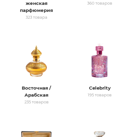
женская
360 товаров
парфюмерия
итная
323 товара
 / Арабская
Восточная /
Celebrity
ый сертификат
Арабская
195 товаров
235 товаров
даж