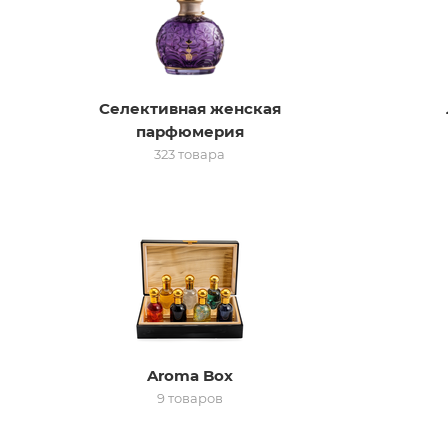
Селективная женская
парфюмерия
323 товара
Aroma Box
9 товаров