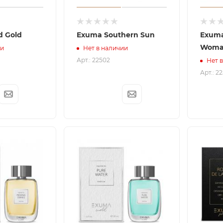
d Gold
Exuma Southern Sun
Exuma
Wom
ии
Нет в наличии
Арт.: 22502
Нет 
Арт.: 2