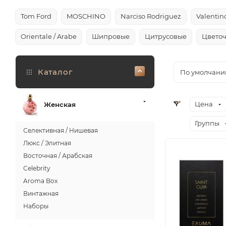
Tom Ford
MOSCHINO
Narciso Rodriguez
Valentin
Orientale / Arabe
Шипровые
Цитрусовые
Цвето
Каталог
По умолчани
Цена
Женская
Группы
Селективная / Нишевая
Люкс / Элитная
Восточная / Арабская
Celebrity
Aroma Box
Винтажная
Наборы