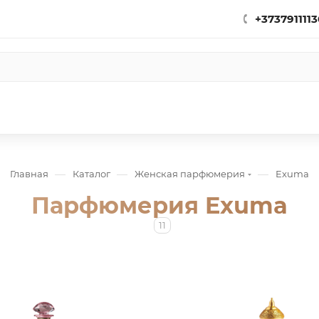
+3737911113
—
—
—
Главная
Каталог
Женская парфюмерия
Exuma
Парфюмерия Exuma
11