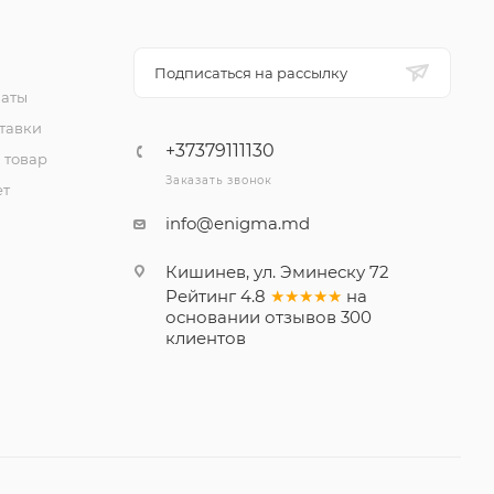
Подписаться на рассылку
латы
тавки
+37379111130
 товар
Заказать звонок
ет
info@enigma.md
Кишинев, ул. Эминеску 72
Рейтинг
4.8
★★★★★
на
основании
отзывов
300
клиентов