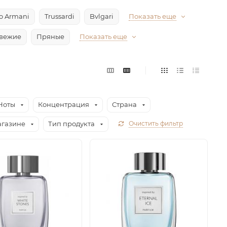
io Armani
Trussardi
Bvlgari
Показать еще
вежие
Пряные
Показать еще
Ноты
Концентрация
Страна
агазине
Тип продукта
Очистить фильтр