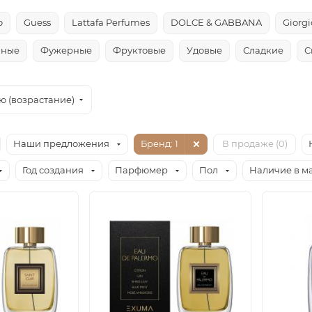
o
Guess
Lattafa Perfumes
DOLCE & GABBANA
Giorg
чные
Фужерные
Фруктовые
Удовые
Сладкие
С
ю (возрастание)
Наши предложения
Бренд
: 1
В продаже (
0
)
Год создания
Парфюмер
Пол
Наличие в м