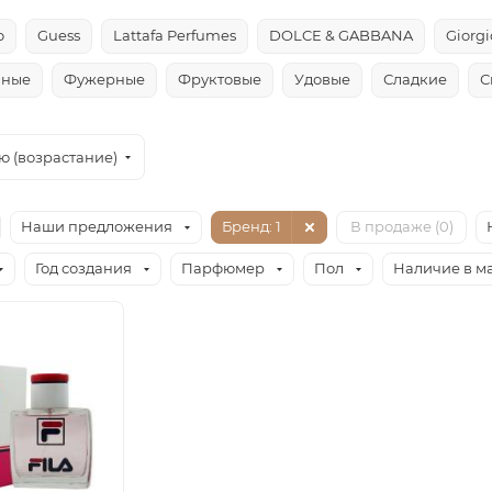
o
Guess
Lattafa Perfumes
DOLCE & GABBANA
Giorg
чные
Фужерные
Фруктовые
Удовые
Сладкие
С
ю (возрастание)
Наши предложения
Бренд
: 1
В продаже (
0
)
Год создания
Парфюмер
Пол
Наличие в м