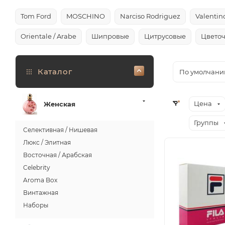
Tom Ford
MOSCHINO
Narciso Rodriguez
Valentin
Orientale / Arabe
Шипровые
Цитрусовые
Цвето
Каталог
По умолчани
Цена
Женская
Группы
Селективная / Нишевая
Люкс / Элитная
Восточная / Арабская
Celebrity
Aroma Box
Винтажная
Наборы