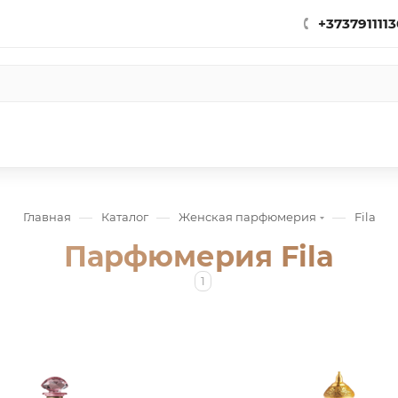
+3737911113
—
—
—
Главная
Каталог
Женская парфюмерия
Fila
Парфюмерия Fila
1