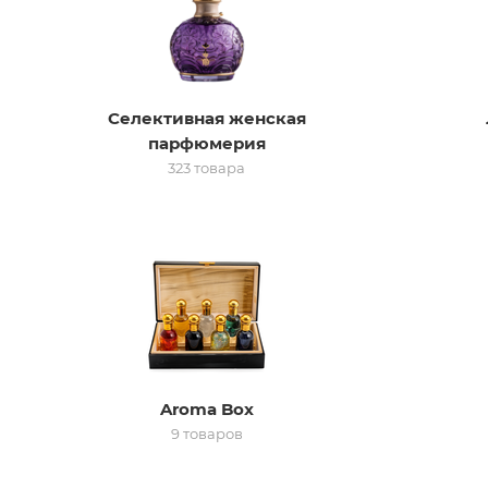
Селективная женская
парфюмерия
323 товара
Aroma Box
9 товаров