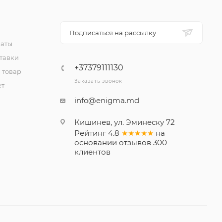
Подписаться на рассылку
латы
тавки
+37379111130
 товар
Заказать звонок
ет
info@enigma.md
Кишинев, ул. Эминеску 72
Рейтинг
4.8
★★★★★
на
основании
отзывов
300
клиентов