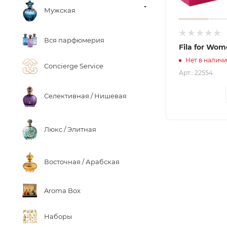
Мужская
Вся парфюмерия
Fila for Wo
Нет в налич
Concierge Service
Арт.: 22554
Селективная / Нишевая
Люкс / Элитная
Восточная / Арабская
Aroma Box
Наборы