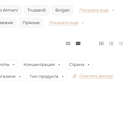
io Armani
Trussardi
Bvlgari
Показать еще
вежие
Пряные
Показать еще
Ноты
Концентрация
Страна
агазине
Тип продукта
Очистить фильтр