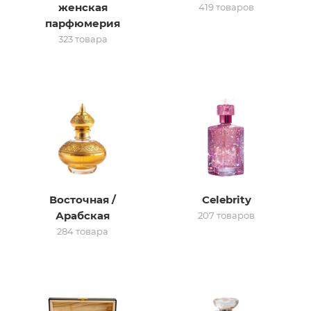
женская
419 товаров
парфюмерия
итная
323 товара
 / Арабская
Восточная /
Celebrity
ый сертификат
Арабская
207 товаров
284 товара
даж