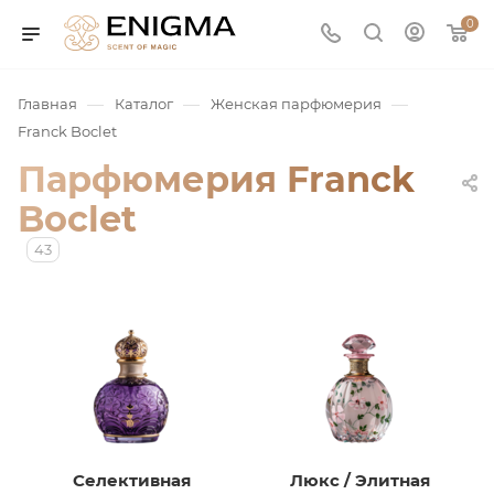
0
—
—
—
Главная
Каталог
Женская парфюмерия
Franck Boclet
Парфюмерия Franck
Boclet
43
юмерия
Service
ая / Нишевая
Селективная
Люкс / Элитная