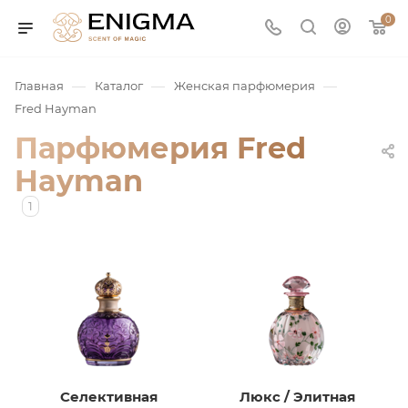
0
—
—
—
Главная
Каталог
Женская парфюмерия
Fred Hayman
Парфюмерия Fred
Hayman
1
юмерия
Service
ая / Нишевая
Селективная
Люкс / Элитная