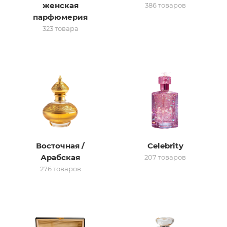
женская
386 товаров
парфюмерия
итная
323 товара
 / Арабская
Восточная /
Celebrity
ый сертификат
Арабская
207 товаров
276 товаров
даж