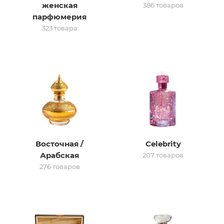
женская
386 товаров
парфюмерия
итная
323 товара
 / Арабская
Восточная /
Celebrity
ый сертификат
Арабская
207 товаров
276 товаров
даж