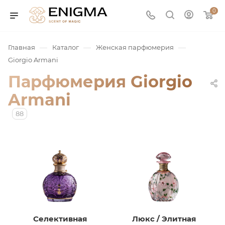
0
—
—
—
Главная
Каталог
Женская парфюмерия
Giorgio Armani
Парфюмерия Giorgio
Armani
88
юмерия
Service
ая / Нишевая
Селективная
Люкс / Элитная