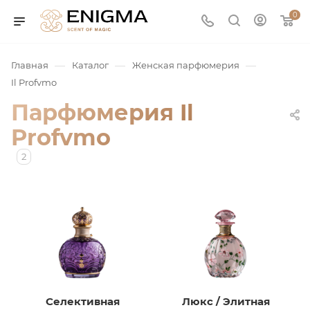
0
—
—
—
Главная
Каталог
Женская парфюмерия
Il Profvmo
Парфюмерия Il
Profvmo
2
юмерия
Service
ая / Нишевая
Селективная
Люкс / Элитная