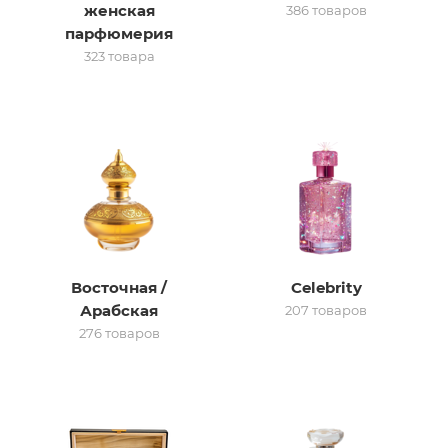
женская
386 товаров
парфюмерия
итная
323 товара
 / Арабская
Восточная /
Celebrity
ый сертификат
Арабская
207 товаров
276 товаров
даж