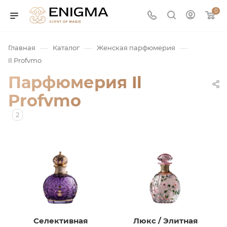
0
—
—
—
Главная
Каталог
Женская парфюмерия
Il Profvmo
Парфюмерия Il
Profvmo
2
юмерия
Service
ая / Нишевая
Селективная
Люкс / Элитная