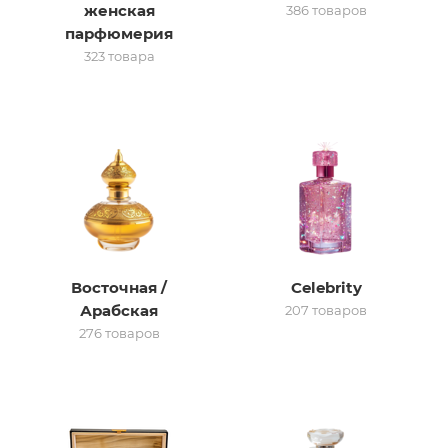
женская
386 товаров
парфюмерия
итная
323 товара
 / Арабская
Восточная /
Celebrity
ый сертификат
Арабская
207 товаров
276 товаров
даж