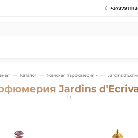
+3737911113
—
—
—
вная
Каталог
Женская парфюмерия
Jardins d'Ecriv
рфюмерия Jardins d'Ecriva
1