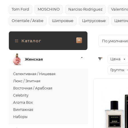
Tom Ford
MOSCHINO
Narciso Rodriguez
Valentin
Orientale / Arabe
Шипровые
Цитрусовые
Цвето
Каталог
По умолчани
Цена
Женская
Группы
Селективная / Нишевая
Люкс / Элитная
Восточная / Арабская
Celebrity
Aroma Box
Винтажная
Наборы