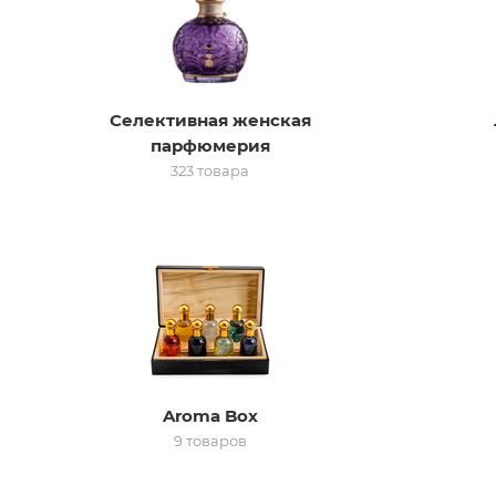
Селективная женская
парфюмерия
323 товара
Aroma Box
9 товаров