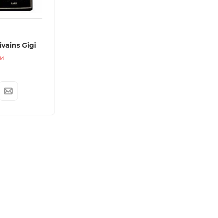
ivains Gigi
ии