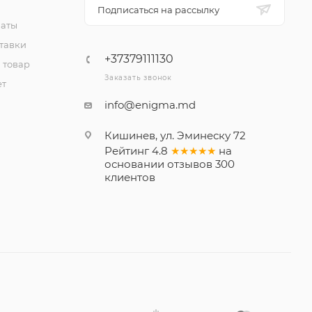
Подписаться на рассылку
латы
тавки
+37379111130
 товар
Заказать звонок
ет
info@enigma.md
Кишинев, ул. Эминеску 72
Рейтинг
4.8
★★★★★
на
основании
отзывов
300
клиентов