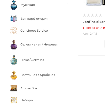
Мужская
Вся парфюмерия
Jardins d'Ecr
Нет в налич
Concierge Service
Арт.: 24115
Селективная / Нишевая
Люкс / Элитная
Восточная / Арабская
Aroma Box
Наборы