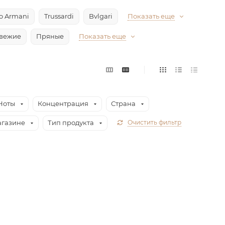
io Armani
Trussardi
Bvlgari
Показать еще
вежие
Пряные
Показать еще
Ноты
Концентрация
Страна
агазине
Тип продукта
Очистить фильтр