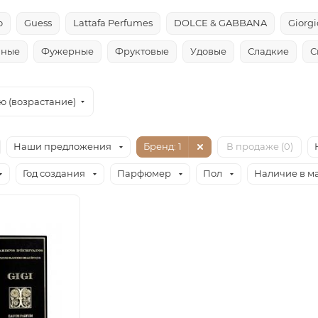
o
Guess
Lattafa Perfumes
DOLCE & GABBANA
Giorg
чные
Фужерные
Фруктовые
Удовые
Сладкие
С
ю (возрастание)
Наши предложения
Бренд
: 1
В продаже (
0
)
Год создания
Парфюмер
Пол
Наличие в м