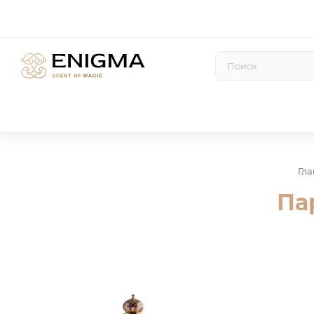
Гла
Па