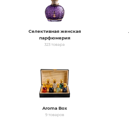
Селективная женская
парфюмерия
323 товара
Aroma Box
9 товаров