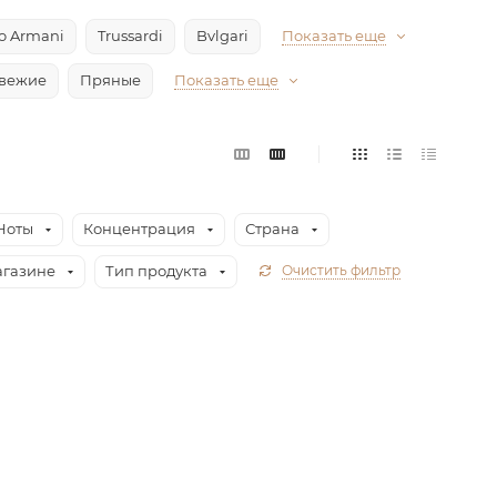
io Armani
Trussardi
Bvlgari
Показать еще
вежие
Пряные
Показать еще
Ноты
Концентрация
Страна
агазине
Тип продукта
Очистить фильтр