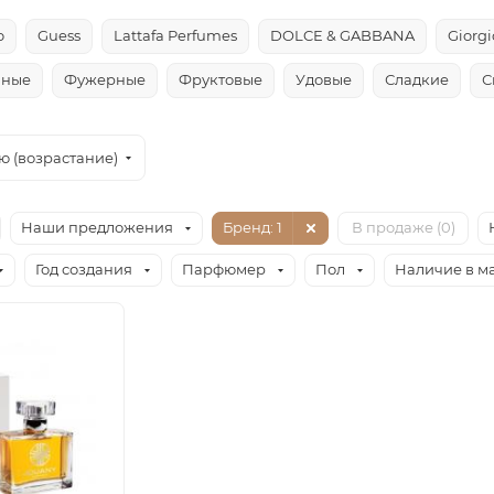
o
Guess
Lattafa Perfumes
DOLCE & GABBANA
Giorg
чные
Фужерные
Фруктовые
Удовые
Сладкие
С
ю (возрастание)
Наши предложения
Бренд
: 1
В продаже (
0
)
Год создания
Парфюмер
Пол
Наличие в м