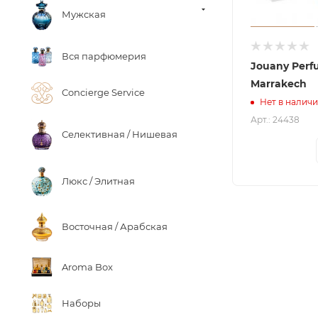
Мужская
Вся парфюмерия
Jouany Perf
Marrakech
Concierge Service
Нет в налич
Арт.: 24438
Селективная / Нишевая
Люкс / Элитная
Восточная / Арабская
Aroma Box
Наборы