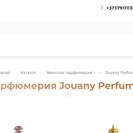
+3737911113
—
—
—
авная
Каталог
Женская парфюмерия
Jouany Perfu
рфюмерия Jouany Perfu
1