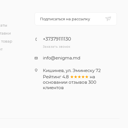
Подписаться на рассылку
латы
тавки
+37379111130
 товар
Заказать звонок
ет
info@enigma.md
Кишинев, ул. Эминеску 72
Рейтинг
4.8
★★★★★
на
основании
отзывов
300
клиентов