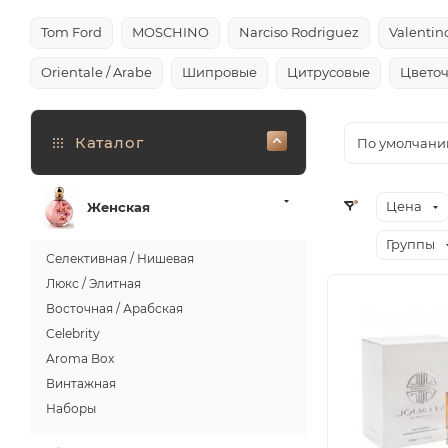
Tom Ford
MOSCHINO
Narciso Rodriguez
Valentin
Orientale / Arabe
Шипровые
Цитрусовые
Цвето
Каталог
По умолчани
Цена
Женская
Группы
Селективная / Нишевая
Люкс / Элитная
Восточная / Арабская
Celebrity
Aroma Box
Винтажная
Наборы