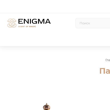
Гл
Па