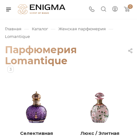
0
—
—
—
Главная
Каталог
Женская парфюмерия
Lomantique
Парфюмерия
Lomantique
3
юмерия
Service
ая / Нишевая
Селективная
Люкс / Элитная