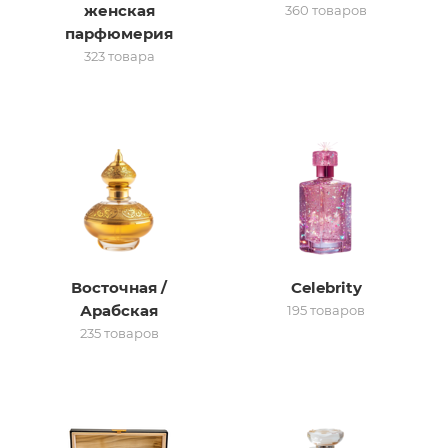
женская
360 товаров
парфюмерия
итная
323 товара
 / Арабская
Восточная /
Celebrity
ый сертификат
Арабская
195 товаров
235 товаров
даж