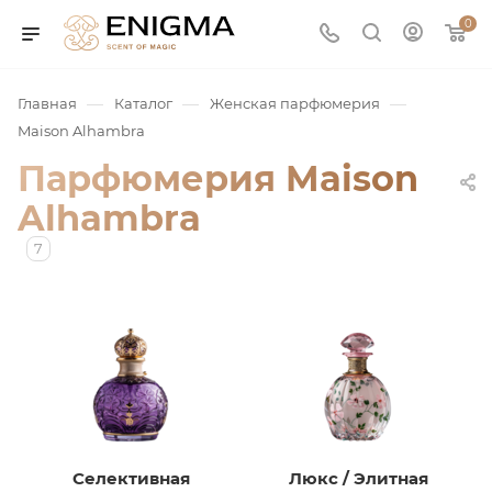
0
—
—
—
Главная
Каталог
Женская парфюмерия
Maison Alhambra
Парфюмерия Maison
Alhambra
7
юмерия
Service
ая / Нишевая
Селективная
Люкс / Элитная