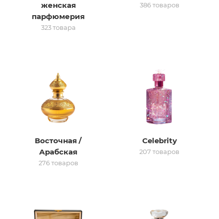
женская
386 товаров
парфюмерия
итная
323 товара
 / Арабская
Восточная /
Celebrity
ый сертификат
Арабская
207 товаров
276 товаров
даж