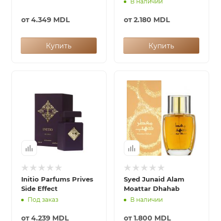
В наличии
от
4.349 MDL
от
2.180 MDL
Купить
Купить
Initio Parfums Prives
Syed Junaid Alam
Side Effect
Moattar Dhahab
Под заказ
В наличии
от
4.239 MDL
от
1.800 MDL