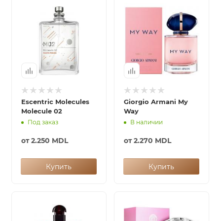
Escentric Molecules
Giorgio Armani My
Molecule 02
Way
Под заказ
В наличии
от
2.250 MDL
от
2.270 MDL
Купить
Купить