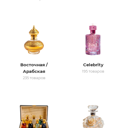
итная
 / Арабская
Восточная /
Celebrity
Арабская
195 товаров
235 товаров
ый сертификат
даж