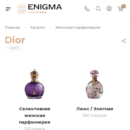
0
—
—
Главная
Каталог
Женская парфюмерия
Dior
12267
юмерия
Service
Селективная
Люкс / Элитная
женская
360 товаров
ая / Нишевая
парфюмерия
323 товара