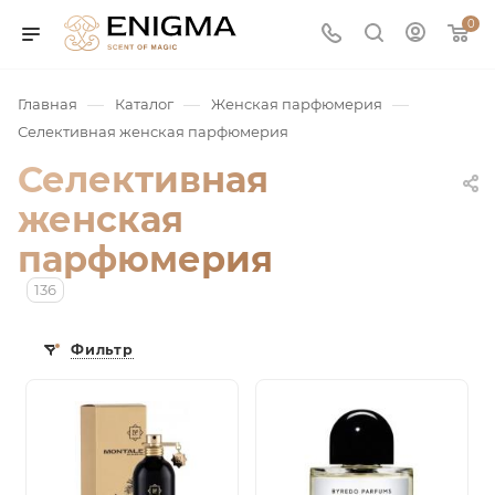
0
—
—
—
Главная
Каталог
Женская парфюмерия
Селективная женская парфюмерия
Селективная
женская
парфюмерия
136
юмерия
Фильтр
Service
ая / Нишевая