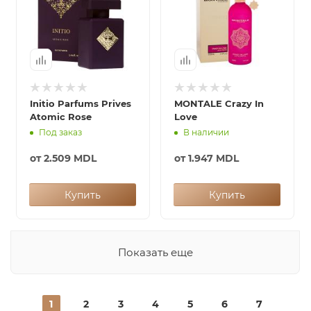
Initio Parfums Prives
MONTALE Crazy In
Atomic Rose
Love
Под заказ
В наличии
от
2.509 MDL
от
1.947 MDL
Купить
Купить
Показать еще
1
2
3
4
5
6
7