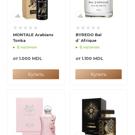
итная
 / Арабская
MONTALE Arabians
BYREDO Bal
Tonka
d`Afrique
В наличии
В наличии
от
1.000 MDL
от
1.100 MDL
Купить
Купить
ый сертификат
даж