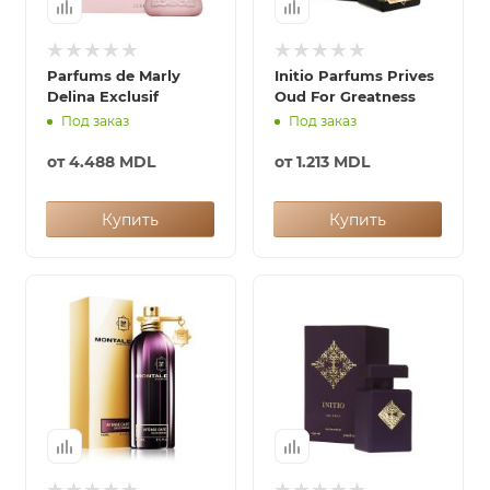
ей
Parfums de Marly
Initio Parfums Prives
Delina Exclusif
Oud For Greatness
Под заказ
Под заказ
от
4.488 MDL
от
1.213 MDL
Купить
Купить