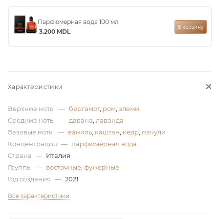
ей
Парфюмерная вода 100 мл
В корзину
3.200
MDL
а
Характеристики
Верхние ноты
—
бергамот
,
ром
,
элеми
Средние ноты
—
давана
,
лаванда
Базовые ноты
—
ваниль
,
каштан
,
кедр
,
пачули
Концентрация
—
парфюмерная вода
Страна
—
Италия
Группы
—
восточные
,
фужерные
Год создания
—
2021
Все характеристики