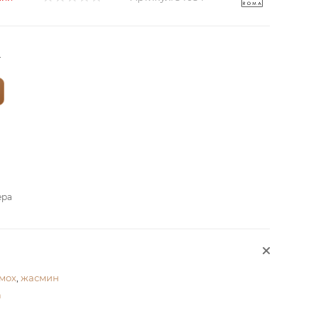
?
ера
мох
,
жасмин
а