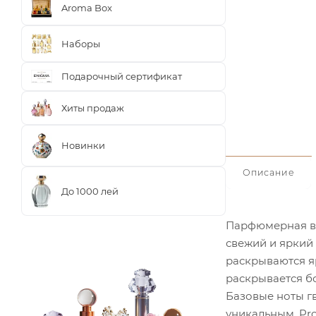
Aroma Box
Наборы
Подарочный сертификат
Хиты продаж
Новинки
Описание
До 1000 лей
Парфюмерная во
свежий и яркий 
раскрываются я
раскрывается бо
Базовые ноты г
уникальным. Pro