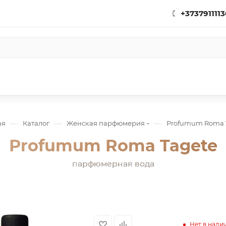
+3737911113
—
—
—
ая
Каталог
Женская парфюмерия
Profumum Roma 
Profumum Roma Tagete
парфюмерная вода
Нет в нали