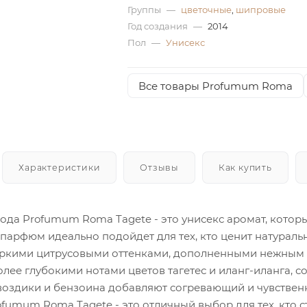
Группы
—
цветочные
,
шипровые
Год создания
—
2014
Пол
—
Унисекс
Все товары Profumum Roma
Характеристики
Отзывы
Как купить
да Profumum Roma Tagete - это унисекс аромат, которы
парфюм идеально подойдет для тех, кто ценит натуральн
ркими цитрусовыми оттенками, дополненными нежным а
лее глубокими нотами цветов тагетес и иланг-иланга, с
воздики и бензоина добавляют согревающий и чувствен
fumum Roma Tagete - это отличный выбор для тех, кто с