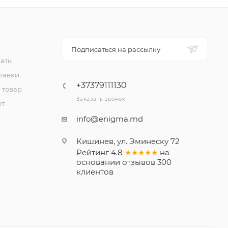
Подписаться на рассылку
латы
тавки
+37379111130
 товар
Заказать звонок
ет
info@enigma.md
Кишинев, ул. Эминеску 72
Рейтинг
4.8
★★★★★
на
основании
отзывов
300
клиентов