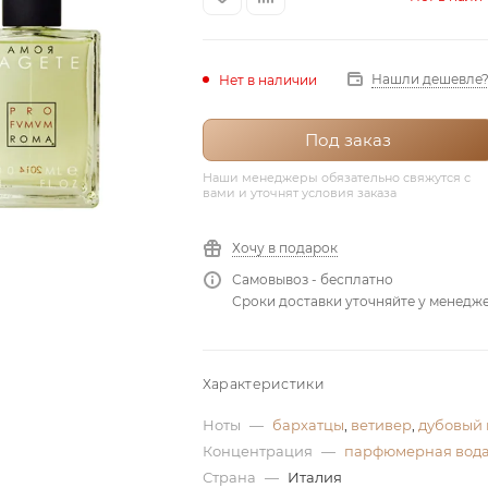
Нашли дешевле
Нет в наличии
Под заказ
Наши менеджеры обязательно свяжутся с
вами и уточнят условия заказа
Хочу в подарок
Самовывоз - бесплатно
Сроки доставки уточняйте у менедж
Характеристики
Ноты
—
бархатцы
,
ветивер
,
дубовый 
Концентрация
—
парфюмерная вод
Страна
—
Италия