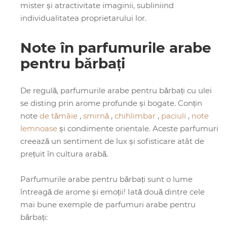
mister și atractivitate imaginii, subliniind
individualitatea proprietarului lor.
Note în parfumurile arabe
pentru bărbați
De regulă, parfumurile arabe pentru bărbați cu ulei
se disting prin arome profunde și bogate. Conțin
note
de tămâie
,
smirnă
,
chihlimbar
,
paciuli
,
note
lemnoase
și condimente orientale. Aceste parfumuri
creează un sentiment de lux și sofisticare atât de
prețuit în cultura arabă.
Parfumurile arabe pentru bărbați sunt o lume
întreagă de arome și emoții! Iată două dintre cele
mai bune exemple de parfumuri arabe pentru
bărbați: