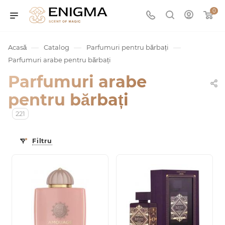
0
—
—
—
Acasă
Catalog
Parfumuri pentru bărbați
Parfumuri arabe pentru bărbați
Parfumuri arabe
pentru bărbați
221
Filtru
umurile
Service
ișă