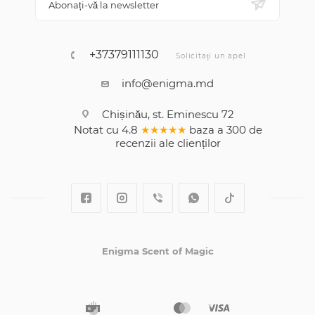
Abonați-vă la newsletter
+37379111130
Solicitați un apel
info@enigma.md
Chișinău, st. Eminescu 72
Notat cu
4.8
★★★★★
baza a
300
de
recenzii
ale clienților
Enigma Scent of Magic