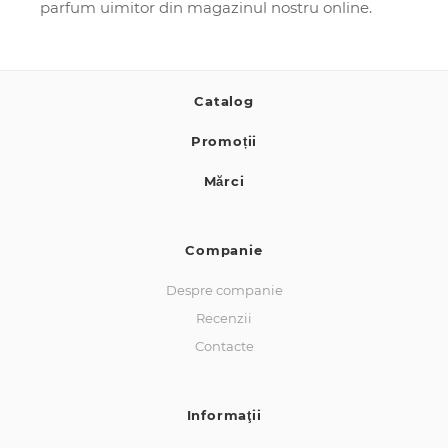
parfum uimitor din magazinul nostru online.
Catalog
Promoții
Mărci
Companie
Despre companie
Recenzii
Contacte
Informaţii