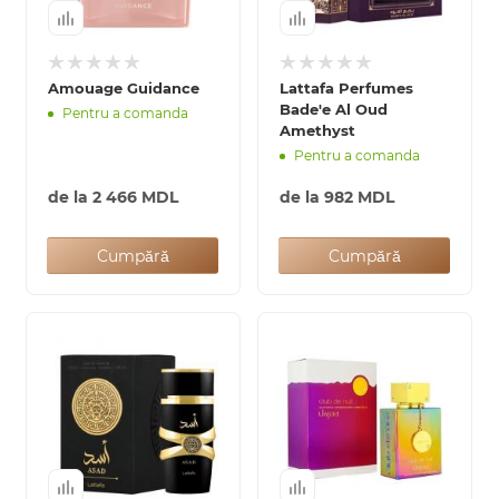
Amouage Guidance
Lattafa Perfumes
Bade'e Al Oud
Arab
Pentru a comanda
Amethyst
Pentru a comanda
de la
2 466 MDL
de la
982 MDL
Cumpără
Cumpără
cadou
ine vândute
i