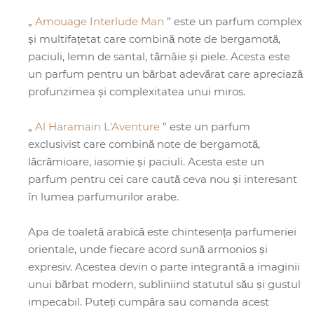
„
Amouage Interlude Man
” este un parfum complex
și multifațetat care combină note de bergamotă,
paciuli, lemn de santal, tămâie și piele. Acesta este
un parfum pentru un bărbat adevărat care apreciază
profunzimea și complexitatea unui miros.
„
Al Haramain L'Aventure
” este un parfum
exclusivist care combină note de bergamotă,
lăcrămioare, iasomie și paciuli. Acesta este un
parfum pentru cei care caută ceva nou și interesant
în lumea parfumurilor arabe.
Apa de toaletă arabică este chintesența parfumeriei
orientale, unde fiecare acord sună armonios și
expresiv. Acestea devin o parte integrantă a imaginii
unui bărbat modern, subliniind statutul său și gustul
impecabil. Puteți cumpăra sau comanda acest