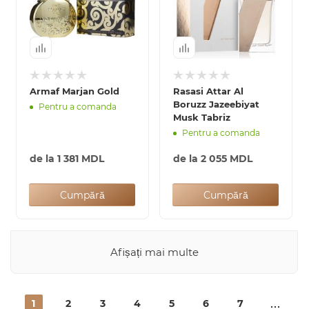
Armaf Marjan Gold
Rasasi Attar Al
Boruzz Jazeebiyat
Pentru a comanda
Musk Tabriz
Pentru a comanda
de la
1 381 MDL
de la
2 055 MDL
Cumpără
Cumpără
Afișați mai multe
1
2
3
4
5
6
7