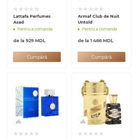
0 de lei
Lattafa Perfumes
Armaf Club de Nuit
Asad
Untold
Pentru a comanda
Pentru a comanda
de la
929 MDL
de la
1 466 MDL
Cumpără
Cumpără