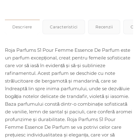
Descriere
Caracteristici
Recenzii
Cu
Roja Parfums 51 Pour Femme Essence De Parfum este
un parfum excepțional, creat pentru femeile sofisticate
care vor să iasă în evidență și să-și sublinieze
rafinamentul. Acest parfum se deschide cu note
strălucitoare de bergamotă și mandarină, care se
îndreaptă lin spre inima parfumului, unde se dezvăluie
bogăția notelor delicate de trandafir, violetă și iasomie.
Baza parfumului constă dintr-o combinație sofisticată
de vanilie, lemn de santal și paciuli, care conferă aromei
profunzime și durabilitate. Roja Parfums 51 Pour
Femme Essence De Parfum se va potrivi celor care
prețuiesc individualitatea și eleganța, care vor să