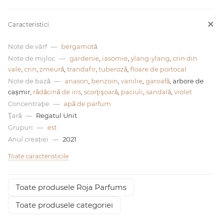
0 de lei
Caracteristici
Note de vârf
—
bergamotă
Note de mijloc
—
gardenie
,
iasomie
,
ylang-ylang
,
crin din
vale
,
crin
,
zmeură
,
trandafir
,
tuberoză
,
floare de portocal
Note de bază
—
anason
,
benzoin
,
vanilie
,
garoafă
, arbore de
cașmir,
rădăcină de iris
,
scorţişoară
,
paciuli
,
sandală
,
violet
Concentraţie
—
apă de parfum
Ţară
—
Regatul Unit
Grupuri
—
est
Anul creației
—
2021
Toate caracteristicile
Toate produsele Roja Parfums
Toate produsele categoriei