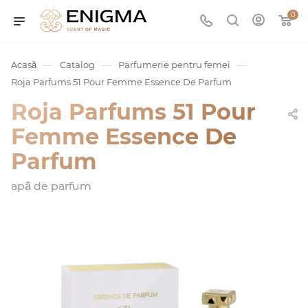
0
—
—
—
Acasă
Catalog
Parfumerie pentru femei
Roja Parfums 51 Pour Femme Essence De Parfum
Roja Parfums 51 Pour
Femme Essence De
Parfum
apă de parfum
umurile
Service
ișă