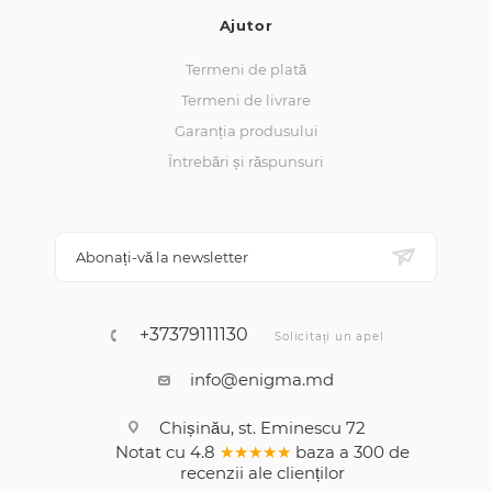
Ajutor
Termeni de plată
Termeni de livrare
Garanția produsului
Întrebări și răspunsuri
Abonați-vă la newsletter
+37379111130
Solicitați un apel
info@enigma.md
Chișinău, st. Eminescu 72
Notat cu
4.8
★★★★★
baza a
300
de
recenzii
ale clienților