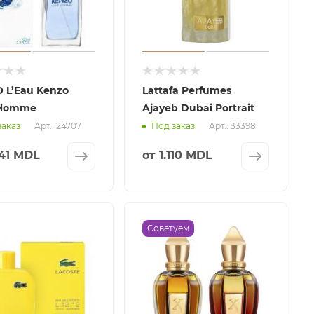
 L’Eau Kenzo
Lattafa Perfumes
 Homme
Ajayeb Dubai Portrait
Арт.: 24707
Арт.: 33398
заказ
Под заказ
241 MDL
от
1.110 MDL
Советуем