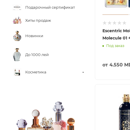
Подарочный сертификат
Хиты продаж
Escentric Mo
Новинки
Molecule 01 
Под заказ
До 1000 лей
от
4.550 M
Косметика