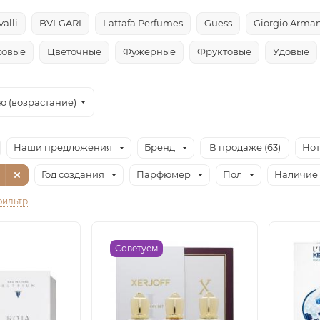
alli
BVLGARI
Lattafa Perfumes
Guess
Giorgio Arman
совые
Цветочные
Фужерные
Фруктовые
Удовые
ю (возрастание)
Наши предложения
Бренд
В продаже (
63
)
Но
Год создания
Парфюмер
Пол
Наличие 
фильтр
Советуем