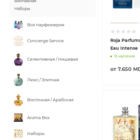
Винтажная
Наборы
Вся парфюмерия
Roja Parfum
Concierge Service
Eau Intense
В наличии
Селективная / Нишевая
от
7.650 M
Люкс / Элитная
Восточная / Арабская
Aroma Box
Наборы