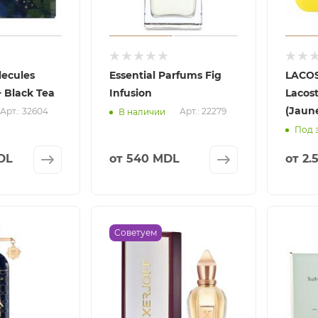
lecules
Essential Parfums Fig
LACOS
+ Black Tea
Infusion
Lacost
(Jaun
Арт.: 32604
Арт.: 22279
В наличии
Под 
DL
от
540 MDL
от
2.
Советуем