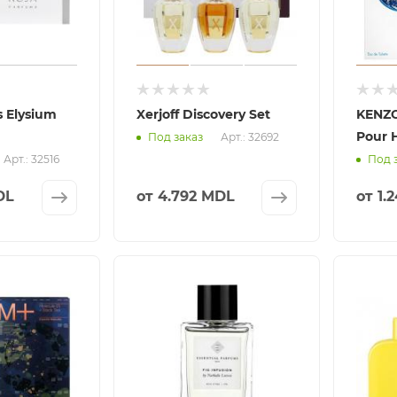
s Elysium
Xerjoff Discovery Set
KENZO
Pour
Арт.: 32692
Под заказ
Арт.: 32516
Под 
DL
от
4.792 MDL
от
1.