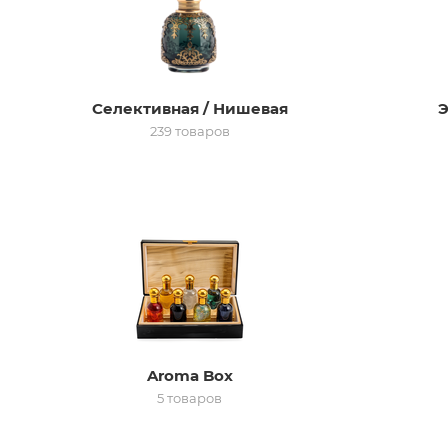
Селективная / Нишевая
Э
239 товаров
Aroma Box
5 товаров