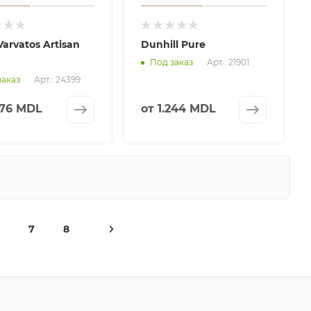
arvatos Artisan
Dunhill Pure
Арт.: 21901
Под заказ
Арт.: 24399
заказ
476 MDL
от
1.244 MDL
7
8