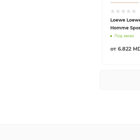
Loewe Loew
Homme Spor
Под заказ
от
6.822 M