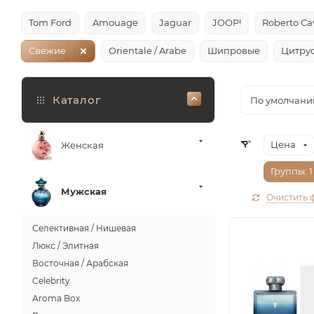
Tom Ford
Amouage
Jaguar
JOOP!
Roberto Cav
Свежие
Orientale / Arabe
Шипровые
Цитру
Каталог
По умолчани
Цена
Женская
Группы
: 1
Мужская
Очистить 
Селективная / Нишевая
Люкс / Элитная
Восточная / Арабская
Celebrity
Aroma Box