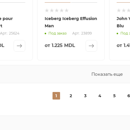
e pour
Iceberg Iceberg Effusion
John V
t
Man
Blu
Арт.: 25624
Арт.: 23899
Под заказ
Под 
DL
от
1.225 MDL
от
1.
Показать еще
1
2
3
4
5
6