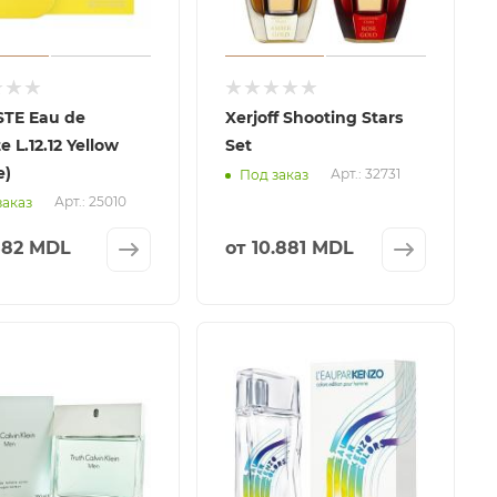
TE Eau de
Xerjoff Shooting Stars
e L.12.12 Yellow
Set
e)
Арт.: 32731
Под заказ
Арт.: 25010
заказ
582 MDL
от
10.881 MDL