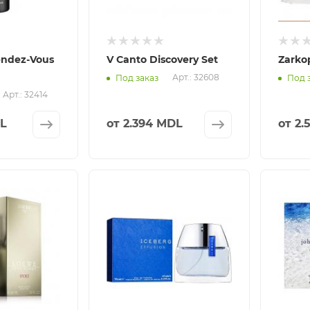
ndez-Vous
V Canto Discovery Set
Zarko
Арт.: 32608
Под заказ
Под 
Арт.: 32414
DL
от
2.394 MDL
от
2.