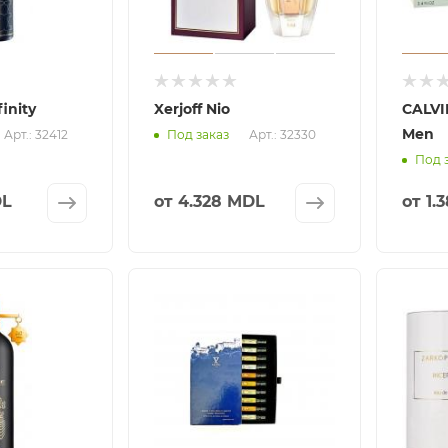
inity
Xerjoff Nio
CALVI
Men
Арт.: 32412
Арт.: 32330
Под заказ
Под 
DL
от
4.328 MDL
от
1.