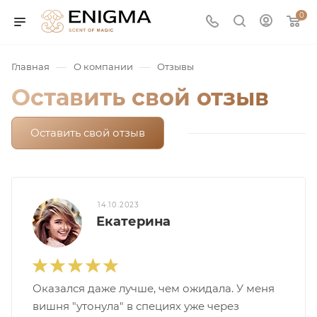
0
—
—
Главная
О компании
Отзывы
Оставить свой отзыв
Оставить свой отзыв
юмерия
14.10.2023
Екатерина
Service
Оказался даже лучше, чем ожидала. У меня
ая / Нишевая
вишня "утонула" в специях уже через