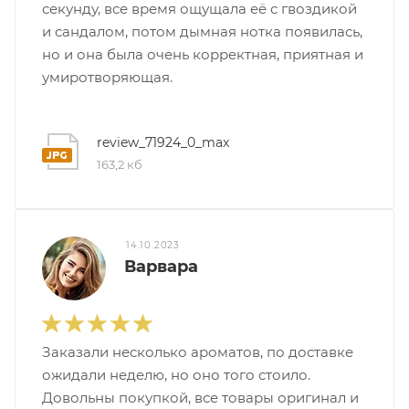
секунду, все время ощущала её с гвоздикой
и сандалом, потом дымная нотка появилась,
итная
но и она была очень корректная, приятная и
умиротворяющая.
 / Арабская
review_71924_0_max
163,2 кб
14.10.2023
Варвара
ый сертификат
даж
Заказали несколько ароматов, по доставке
ожидали неделю, но оно того стоило.
Довольны покупкой, все товары оригинал и