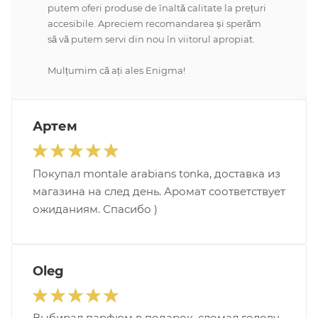
putem oferi produse de înaltă calitate la prețuri
accesibile. Apreciem recomandarea și sperăm
să vă putem servi din nou în viitorul apropiat.
Mulțumim că ați ales Enigma!
Артем
Покупал montale arabians tonka, доставка из
магазина на след день. Аромат соответствует
ожиданиям. Спасибо )
Oleg
Выбирал парфюм в подарок, сломал голову