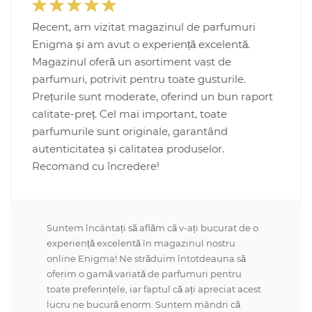
Recent, am vizitat magazinul de parfumuri
Enigma și am avut o experiență excelentă.
Magazinul oferă un asortiment vast de
parfumuri, potrivit pentru toate gusturile.
Prețurile sunt moderate, oferind un bun raport
calitate-preț. Cel mai important, toate
parfumurile sunt originale, garantând
autenticitatea și calitatea produselor.
Recomand cu încredere!
Suntem încântați să aflăm că v-ați bucurat de o
experiență excelentă în magazinul nostru
online Enigma! Ne străduim întotdeauna să
oferim o gamă variată de parfumuri pentru
toate preferințele, iar faptul că ați apreciat acest
lucru ne bucură enorm. Suntem mândri că