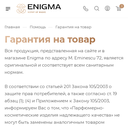
0
—
—
Главная
Помощь
Гарантия на товар
Гарантия на товар
Вся продукция, представленная на сайте и в
магазине Enigma по адресу M. Eminescu 72, является
оригинальной и соответствует всем санитарным
нормам.
юмерия
В соответствии со статьей 201 Закона 105/2003 о
защите прав потребителей, а также согласно ст. 19
абзац (1); (4) и Приложением к Закону 105/2003,
Service
информируем Вас о том, что «Парфюмерно-
косметические изделия надлежащего качества» не
ая / Нишевая
могут быть заменены аналогичным товаром