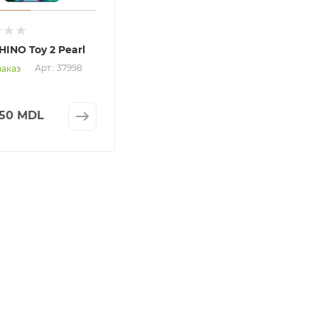
INO Toy 2 Pearl
Арт.: 37998
заказ
550 MDL