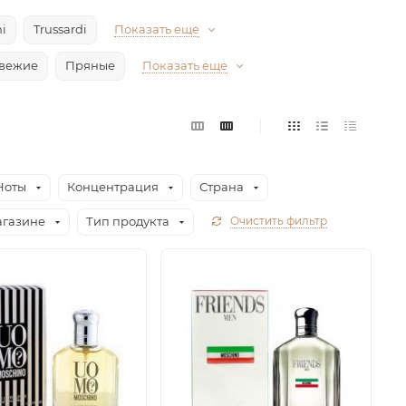
i
Trussardi
Показать еще
вежие
Пряные
Показать еще
Ноты
Концентрация
Страна
агазине
Тип продукта
Очистить фильтр