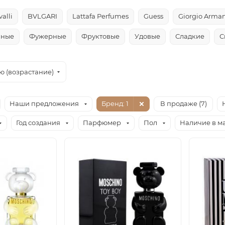
alli
BVLGARI
Lattafa Perfumes
Guess
Giorgio Arman
чные
Фужерные
Фруктовые
Удовые
Сладкие
С
ю (возрастание)
Наши предложения
Бренд
: 1
В продаже (
7
)
Год создания
Парфюмер
Пол
Наличие в м