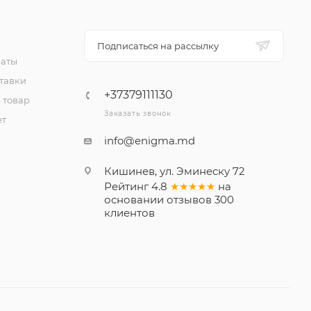
Подписаться на рассылку
латы
тавки
+37379111130
 товар
Заказать звонок
ет
info@enigma.md
Кишинев, ул. Эминеску 72
Рейтинг
4.8
★★★★★
на
основании
отзывов
300
клиентов