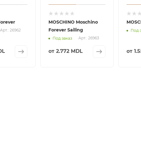
orever
MOSCHINO Moschino
MOSCH
Forever Sailing
Арт.: 26962
Под 
Арт.: 26963
Под заказ
DL
от
2.772 MDL
от
1.