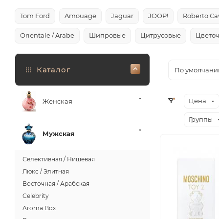
Tom Ford
Amouage
Jaguar
JOOP!
Roberto Cav
Orientale / Arabe
Шипровые
Цитрусовые
Цвето
Каталог
По умолчани
Цена
Женская
Группы
Мужская
Селективная / Нишевая
Люкс / Элитная
Восточная / Арабская
Celebrity
Aroma Box