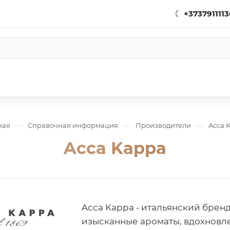
+3737911113
—
—
—
ная
Справочная информация
Производители
Acca 
Acca Kappa
Acca Kappa - итальянский бре
изысканные ароматы, вдохнов