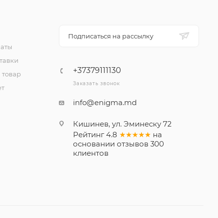
Подписаться на рассылку
латы
тавки
+37379111130
 товар
Заказать звонок
ет
info@enigma.md
Кишинев, ул. Эминеску 72
Рейтинг
4.8
★★★★★
на
основании
отзывов
300
клиентов