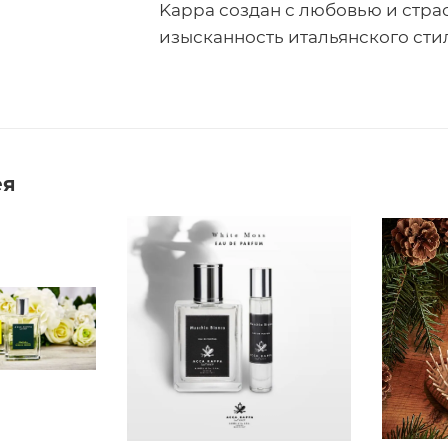
Kappa создан с любовью и страс
изысканность итальянского сти
ея