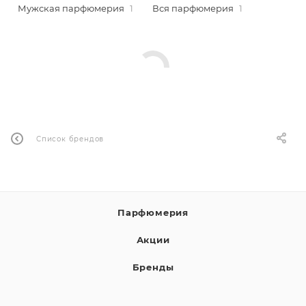
Мужская парфюмерия
1
Вся парфюмерия
1
ей
а
Список брендов
Парфюмерия
Акции
Бренды