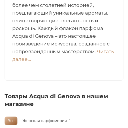
более чем столетней историей,
итная
предлагающий уникальные ароматы,
олицетворяющие элегантность и
роскошь. Каждый флакон парфюма
 / Арабская
Acqua di Genova – это настоящее
произведение искусства, созданное с
непревзойденным мастерством.
Читать
далее...
ый сертификат
Товары Acqua di Genova в нашем
даж
магазине
Все
Женская парфюмерия
1