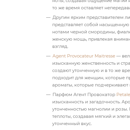
ноты, создавая ощущение магии и
то же время оставляет непереда
Другим ярким представителем л
представляет собой насыщенную
нотами черной смородины, фиалки
женскую мощь, привлекая вниман
взгляд.
Agent Provocateur Maitresse
— вел
изысканную женственность и стра
создают утонченную и в то же вр
подходит для женщин, которые п
ароматы, которые подчеркивают 
Парфюм Агент Провокатор
Petale
изысканность и загадочность. Ар
утонченностью магнолии и розы. 
теплоты, создавая мягкий и элег
утонченный вкус.