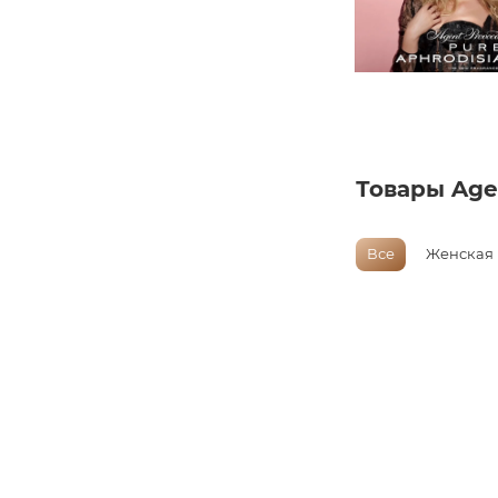
Товары Age
Все
Женская