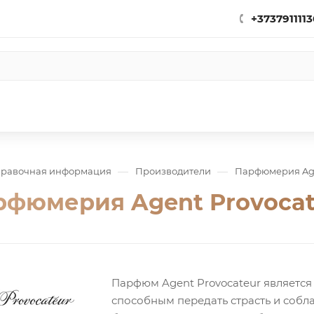
+3737911113
—
—
равочная информация
Производители
Парфюмерия Age
рфюмерия Agent Provocat
Парфюм Agent Provocateur является
способным передать страсть и собла