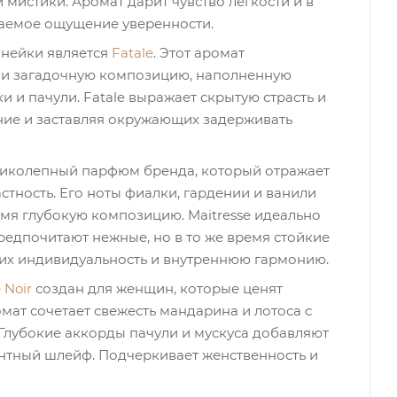
 мистики. Аромат дарит чувство легкости и в
ваемое ощущение уверенности.
инейки является
Fatale
. Этот аромат
 и загадочную композицию, наполненную
 и пачули. Fatale выражает скрытую страсть и
ие и заставляя окружающих задерживать
иколепный парфюм бренда, который отражает
стность. Его ноты фиалки, гардении и ванили
емя глубокую композицию. Maitresse идеально
редпочитают нежные, но в то же время стойкие
их индивидуальность и внутреннюю гармонию.
 Noir
создан для женщин, которые ценят
омат сочетает свежесть мандарина и лотоса с
Глубокие аккорды пачули и мускуса добавляют
антный шлейф. Подчеркивает женственность и