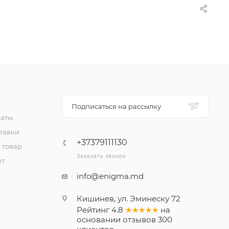
Подписаться на рассылку
латы
тавки
+37379111130
 товар
Заказать звонок
ет
info@enigma.md
Кишинев, ул. Эминеску 72
Рейтинг
4.8
★★★★★
на
основании
отзывов
300