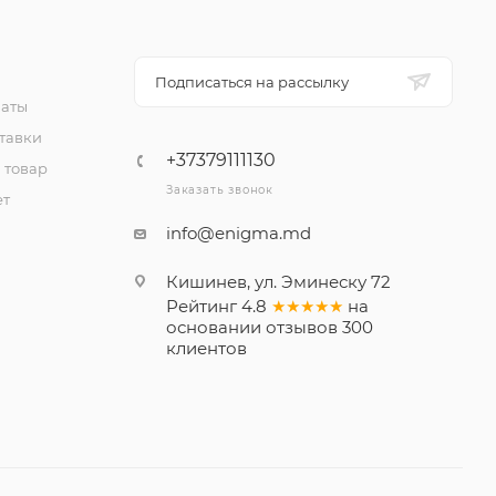
Подписаться на рассылку
латы
тавки
+37379111130
 товар
Заказать звонок
ет
info@enigma.md
Кишинев, ул. Эминеску 72
Рейтинг
4.8
★★★★★
на
основании
отзывов
300
клиентов