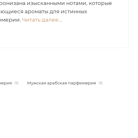
пронизана изысканными нотами, которые
ающиеся ароматы для истинных
юмерии.
Читать далее...
мерия
16
Мужская арабская парфюмерия
16