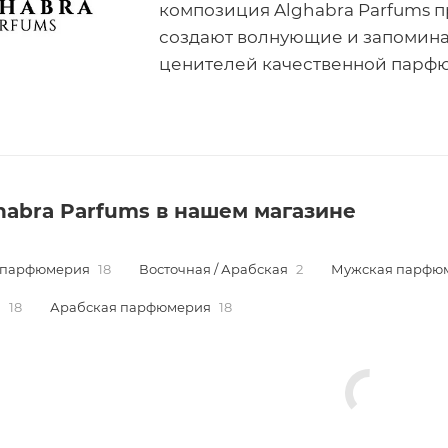
композиция Alghabra Parfums 
создают волнующие и запомин
ценителей качественной парф
habra Parfums в нашем магазине
 парфюмерия
18
Восточная / Арабская
2
Мужская парфю
я
18
Арабская парфюмерия
18