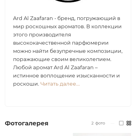
итная
Ard Al Zaafaran - бренд, погружающий в
мир роскошных ароматов. В коллекции
 / Арабская
этого производителя
высококачественной парфюмерии
можно найти безупречные композиции,
поражающие своим великолепием.
Любой аромат Ard Al Zaafaran –
истинное воплощение изысканности и
роскоши.
Читать далее...
ый сертификат
даж
Фотогалерея
2
фото
—