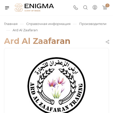
0
—
—
Главная
Справочная информация
Производители
—
Ard Al Zaafaran
Ard Al Zaafaran
юмерия
Service
ая / Нишевая