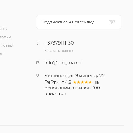
Подписаться на рассылку
латы
тавки
+37379111130
 товар
Заказать звонок
ет
info@enigma.md
Кишинев, ул. Эминеску 72
Рейтинг
4.8
★★★★★
на
основании
отзывов
300
клиентов