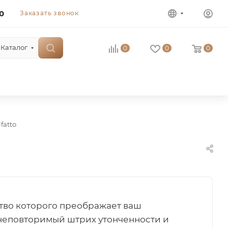
0
Заказать звонок
Каталог
0
0
0
fatto
бство которого преображает ваш
 неповторимый штрих утонченности и