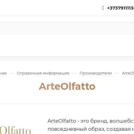
+3737911113
—
—
—
ная
Справочная информация
Производители
ArteOl
ArteOlfatto
ArteOlfatto - это бренд, волше
повседневный образ, создавая