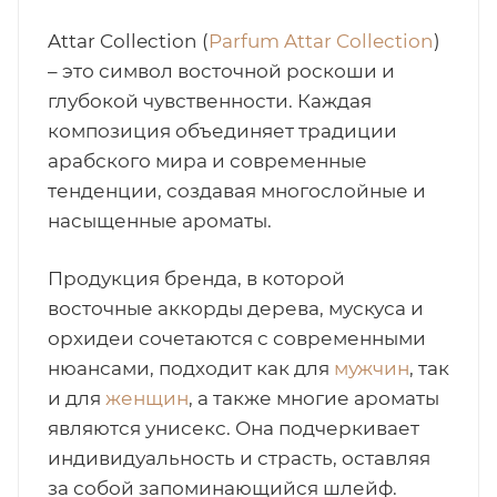
итная
Attar Collection (
Parfum Attar Collection
)
– это символ восточной роскоши и
глубокой чувственности. Каждая
 / Арабская
композиция объединяет традиции
арабского мира и современные
тенденции, создавая многослойные и
насыщенные ароматы.
Продукция бренда, в которой
восточные аккорды дерева, мускуса и
ый сертификат
орхидеи сочетаются с современными
нюансами, подходит как для
мужчин
, так
даж
и для
женщин
, а также многие ароматы
являются унисекс. Она подчеркивает
индивидуальность и страсть, оставляя
за собой запоминающийся шлейф.