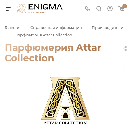
0
—
—
Главная
Справочная информация
Производители
—
Парфюмерия Attar Collection
Парфюмерия Attar
Collection
юмерия
Service
ая / Нишевая