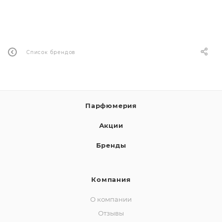
ей
а
Список брендов
Парфюмерия
Акции
Бренды
Компания
О компании
Отзывы