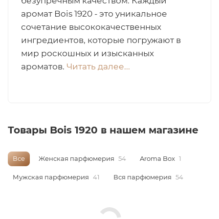
безупречным качеством. Каждый
аромат Bois 1920 - это уникальное
итная
сочетание высококачественных
ингредиентов, которые погружают в
 / Арабская
мир роскошных и изысканных
ароматов.
Читать далее...
Товары Bois 1920 в нашем магазине
ый сертификат
Все
Женская парфюмерия
54
Aroma Box
1
даж
Мужская парфюмерия
41
Вся парфюмерия
54