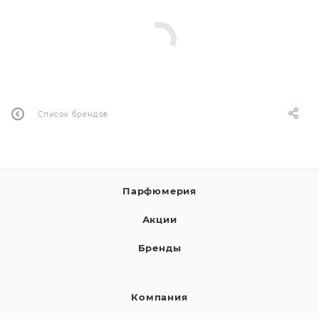
ей
а
Список брендов
Парфюмерия
Акции
Бренды
Компания