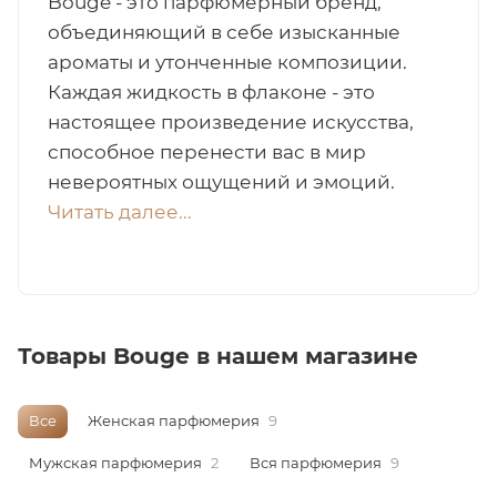
Bouge - это парфюмерный бренд,
объединяющий в себе изысканные
итная
ароматы и утонченные композиции.
Каждая жидкость в флаконе - это
 / Арабская
настоящее произведение искусства,
способное перенести вас в мир
невероятных ощущений и эмоций.
Читать далее...
ый сертификат
Товары Bouge в нашем магазине
даж
Все
Женская парфюмерия
9
Мужская парфюмерия
2
Вся парфюмерия
9