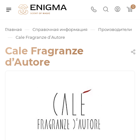
0
—
—
Главная
Справочная информация
Производители
—
Cale Fragranze d’Autore
Cale Fragranze
d’Autore
юмерия
Service
ая / Нишевая