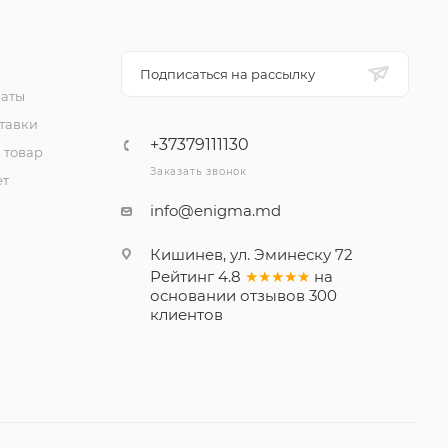
Подписаться на рассылку
латы
тавки
+37379111130
 товар
Заказать звонок
ет
info@enigma.md
Кишинев, ул. Эминеску 72
Рейтинг
4.8
★★★★★
на
основании
отзывов
300
клиентов