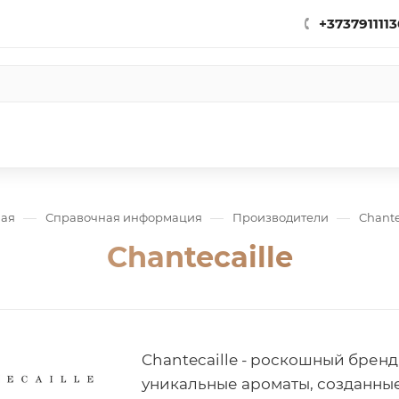
+3737911113
—
—
—
ная
Справочная информация
Производители
Chante
Chantecaille
Chantecaille - роскошный бре
уникальные ароматы, созданны