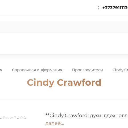
+3737911113
—
—
—
ая
Справочная информация
Производители
Cindy C
Cindy Crawford
**Cindy Crawford: духи, вдохно
далее...