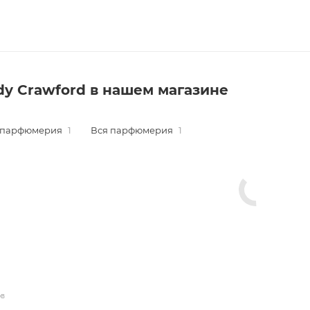
dy Crawford в нашем магазине
 парфюмерия
1
Вся парфюмерия
1
ов