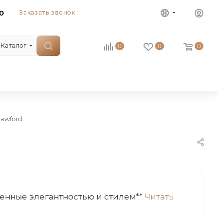
0
Заказать звонок
Каталог
0
0
0
rawford
вленные элегантностью и стилем**
Читать