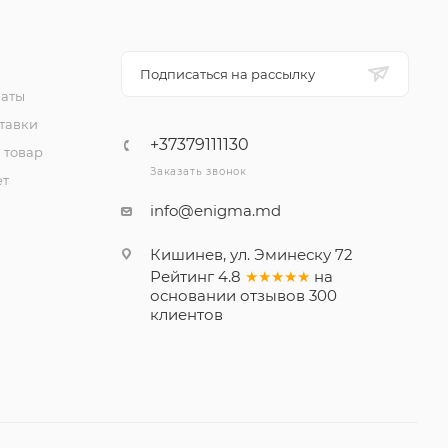
Подписаться на рассылку
латы
тавки
+37379111130
 товар
Заказать звонок
ет
info@enigma.md
Кишинев, ул. Эминеску 72
Рейтинг
4.8
★★★★★
на
основании
отзывов
300
клиентов