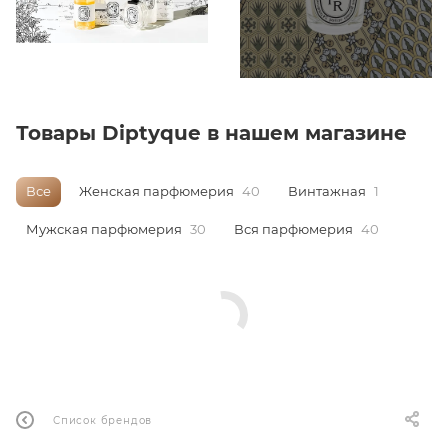
ей
Товары Diptyque в нашем магазине
Все
Женская парфюмерия
40
Винтажная
1
Мужская парфюмерия
30
Вся парфюмерия
40
Список брендов