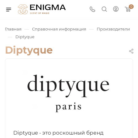
0
—
—
Главная
Справочная информация
Производители
—
Diptyque
Diptyque
юмерия
Service
ая / Нишевая
Diptyque - это роскошный бренд