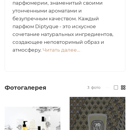
парфюмерии, знаменитый своими
итная
утонченными ароматами и
безупречным качеством. Каждый
парфюм Diptyque - это искусное
 / Арабская
сочетание натуральных ингредиентов,
создающее неповторимый образ и
атмосферу.
Читать далее...
ый сертификат
Фотогалерея
3
фото
—
даж