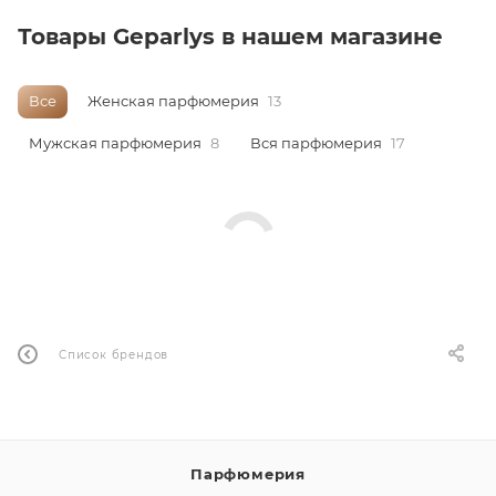
Товары Geparlys в нашем магазине
ей
Все
Женская парфюмерия
13
Мужская парфюмерия
8
Вся парфюмерия
17
Список брендов
Парфюмерия