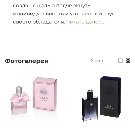
создан с целью подчеркнуть
итная
индивидуальность и утонченный вкус
своего обладателя.
Читать далее...
 / Арабская
Фотогалерея
2
фото
—
ый сертификат
даж