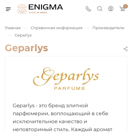
0
—
—
Главная
Справочная информация
Производители
—
Geparlys
Geparlys
юмерия
Service
Geparlys - это бренд элитной
парфюмерии, воплощающий в себе
исключительное качество и
ая / Нишевая
неповторимый стиль. Каждый аромат