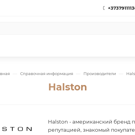
+3737911113
—
—
—
авная
Справочная информация
Производители
Hals
Halston
Halston - американский бренд
репутацией, знакомый покупате