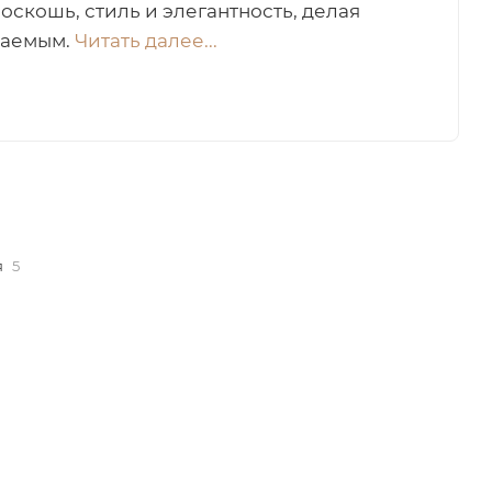
роскошь, стиль и элегантность, делая
ваемым.
Читать далее...
я
5