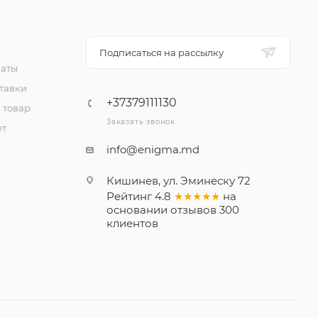
Подписаться на рассылку
латы
тавки
+37379111130
 товар
Заказать звонок
ет
info@enigma.md
Кишинев, ул. Эминеску 72
Рейтинг
4.8
★★★★★
на
основании
отзывов
300
клиентов