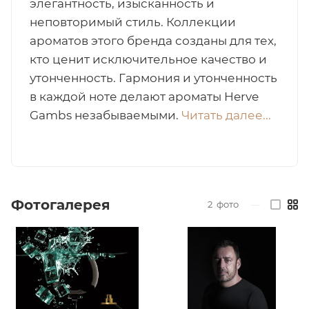
элегантность, изысканность и
неповторимый стиль. Коллекции
итная
ароматов этого бренда созданы для тех,
кто ценит исключительное качество и
 / Арабская
утонченность. Гармония и утонченность
в каждой ноте делают ароматы Herve
Gambs незабываемыми.
Читать далее...
ый сертификат
Фотогалерея
2
фото
—
даж