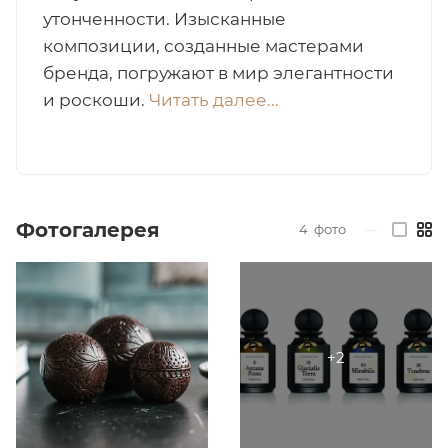
утонченности. Изысканные
итная
композиции, созданные мастерами
бренда, погружают в мир элегантности
и роскоши.
Читать далее...
 / Арабская
Фотогалерея
4
фото
—
ый сертификат
даж