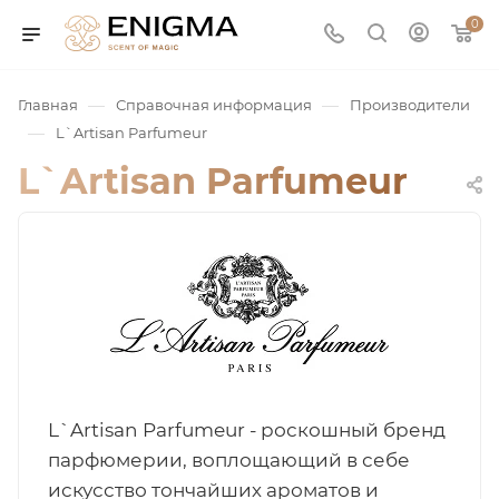
0
—
—
Главная
Справочная информация
Производители
—
L`Artisan Parfumeur
L`Artisan Parfumeur
юмерия
Service
L`Artisan Parfumeur - роскошный бренд
парфюмерии, воплощающий в себе
ая / Нишевая
искусство тончайших ароматов и