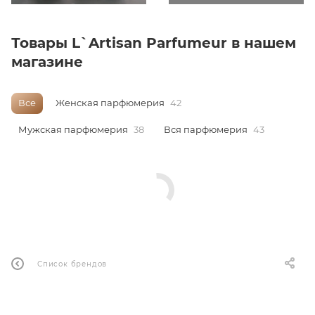
ей
Товары L`Artisan Parfumeur в нашем
магазине
Все
Женская парфюмерия
42
Мужская парфюмерия
38
Вся парфюмерия
43
Список брендов